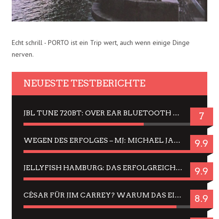
Echt schrill - PORTO ist ein Trip wert, auch wenn einige Dinge
nerven.
NEUESTE TESTBERICHTE
JBL TUNE 720BT: OVER EAR BLUETOOTH KOPFHÖRER UM DIE 50,-€ IM DAUER-TEST
7
WEGEN DES ERFOLGES – MJ: MICHAEL JACKSON MUSICAL IN EINER MATINEE SEHEN
9.9
JELLYFISH HAMBURG: DAS ERFOLGREICHE SOMMER-MENÜ 2025 IN GEFÜHLEN UND BILDERN
9.9
CÉSAR FÜR JIM CARREY? WARUM DAS EINER DER NERVIGSTEN ACTORS IST UND BLEIBT
8.9