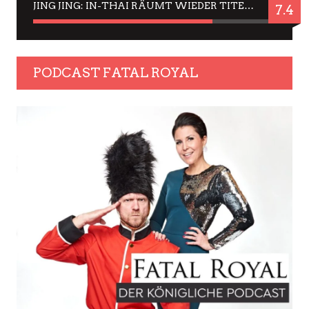
JING JING: IN-THAI RÄUMT WIEDER TITEL AB – EIN ZWEI-STUNDEN-ERLEBNISBERICHT
7.4
PODCAST FATAL ROYAL