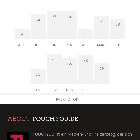
39
38
34
32
28
9
11
AUG.
JULI
JUNI
MAI
APR.
MÄRZ
FEB.
41
40
35
29
21
JAN.
DEZ.
NOV.
OKT.
SEP.
BACK TO TOP
ABOUT
TOUCHYOU.DE
TOUCHYOU ist ein Medien- und Freizeitblog, der sich