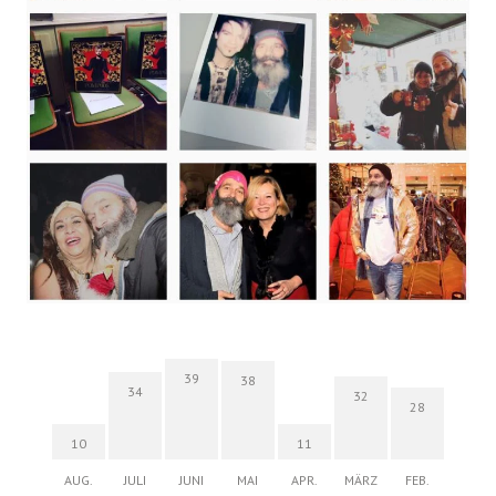
39
38
34
32
28
10
11
AUG.
JULI
JUNI
MAI
APR.
MÄRZ
FEB.