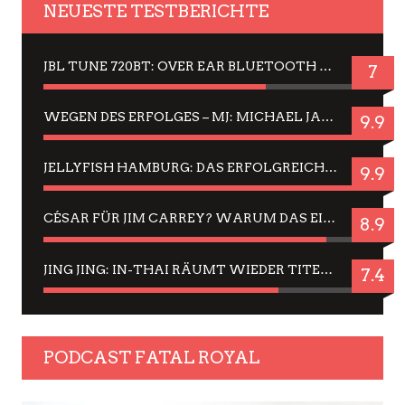
NEUESTE TESTBERICHTE
JBL TUNE 720BT: OVER EAR BLUETOOTH KOPFHÖRER UM DIE 50,-€ IM DAUER-TEST
7
WEGEN DES ERFOLGES – MJ: MICHAEL JACKSON MUSICAL IN EINER MATINEE SEHEN
9.9
JELLYFISH HAMBURG: DAS ERFOLGREICHE SOMMER-MENÜ 2025 IN GEFÜHLEN UND BILDERN
9.9
CÉSAR FÜR JIM CARREY? WARUM DAS EINER DER NERVIGSTEN ACTORS IST UND BLEIBT
8.9
JING JING: IN-THAI RÄUMT WIEDER TITEL AB – EIN ZWEI-STUNDEN-ERLEBNISBERICHT
7.4
PODCAST FATAL ROYAL