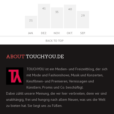
41
40
35
29
21
JAN.
DEZ.
NOV.
OKT.
SEP.
BACK TO TOP
ABOUT
TOUCHYOU.DE
TOUCHYOU ist ein Medien- und Freizeitblog, der sich
mit Mode und Fashionshows, Musik und Konzerten,
Kinofilmen- und Premieren, Vernissagen und
Künstlern, Promis und Co. beschäftigt.
Dabei zählt unsere Meinung, die wir hier verbreiten, denn wir sind
unabhängig, frei und hungrig nach allem Neuen, was uns die Welt
zu bieten hat. Sie liegt uns zu Füßen.