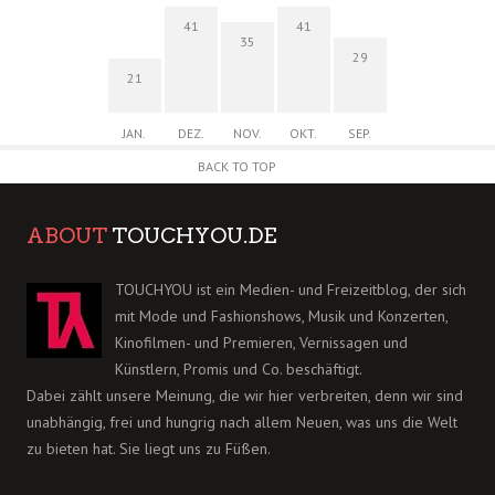
41
41
35
29
21
JAN.
DEZ.
NOV.
OKT.
SEP.
BACK TO TOP
ABOUT
TOUCHYOU.DE
TOUCHYOU ist ein Medien- und Freizeitblog, der sich
mit Mode und Fashionshows, Musik und Konzerten,
Kinofilmen- und Premieren, Vernissagen und
Künstlern, Promis und Co. beschäftigt.
Dabei zählt unsere Meinung, die wir hier verbreiten, denn wir sind
unabhängig, frei und hungrig nach allem Neuen, was uns die Welt
zu bieten hat. Sie liegt uns zu Füßen.