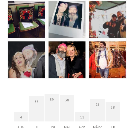
39
38
36
32
28
4
11
AUG.
JULI
JUNI
MAI
APR.
MÄRZ
FEB.