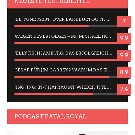
NEUESTE TESTBERICHTE
JBL TUNE 720BT: OVER EAR BLUETOOTH KOPFHÖRER UM DIE 50,-€ IM DAUER-TEST
7
WEGEN DES ERFOLGES – MJ: MICHAEL JACKSON MUSICAL IN EINER MATINEE SEHEN
9.9
JELLYFISH HAMBURG: DAS ERFOLGREICHE SOMMER-MENÜ 2025 IN GEFÜHLEN UND BILDERN
9.9
CÉSAR FÜR JIM CARREY? WARUM DAS EINER DER NERVIGSTEN ACTORS IST UND BLEIBT
8.9
JING JING: IN-THAI RÄUMT WIEDER TITEL AB – EIN ZWEI-STUNDEN-ERLEBNISBERICHT
7.4
PODCAST FATAL ROYAL