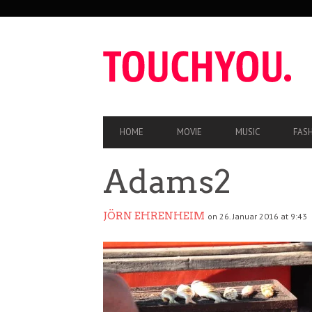
SEKUNDÄRE
NAVIGATION
HAUPT-
HOME
MOVIE
MUSIC
FAS
NAVIGATION
Adams2
JÖRN EHRENHEIM
on 26. Januar 2016 at 9:43