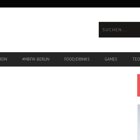
HION
#MBFW-BERLIN
FOOD/DRINKS
GAMES
TEC