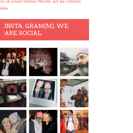
ie ich einem Barbier-Meister auf die Scheren
ühlte.
INSTA. GRAM(M). WE.
ARE. SOCIAL.