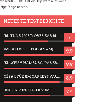
cht schrill - PORTO ist ein Trip wert, auch wenn
inige Dinge nerven.
NEUESTE TESTBERICHTE
JBL TUNE 720BT: OVER EAR BLUETOOTH KOPFHÖRER UM DIE 50,-€ IM DAUER-TEST
7
WEGEN DES ERFOLGES – MJ: MICHAEL JACKSON MUSICAL IN EINER MATINEE SEHEN
9.9
JELLYFISH HAMBURG: DAS ERFOLGREICHE SOMMER-MENÜ 2025 IN GEFÜHLEN UND BILDERN
9.9
CÉSAR FÜR JIM CARREY? WARUM DAS EINER DER NERVIGSTEN ACTORS IST UND BLEIBT
8.9
JING JING: IN-THAI RÄUMT WIEDER TITEL AB – EIN ZWEI-STUNDEN-ERLEBNISBERICHT
7.4