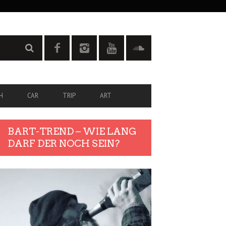
H
CAR
TRIP
ART
BART-TREND – WIE LANG
DARF DER NOCH SEIN?