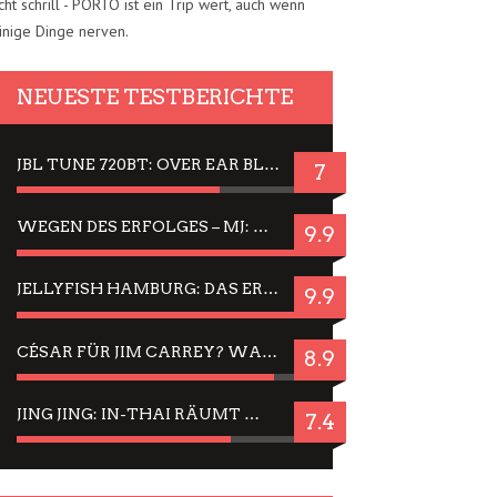
cht schrill - PORTO ist ein Trip wert, auch wenn
inige Dinge nerven.
NEUESTE TESTBERICHTE
JBL TUNE 720BT: OVER EAR BLUETOOTH KOPFHÖRER UM DIE 50,-€ IM DAUER-TEST
7
WEGEN DES ERFOLGES – MJ: MICHAEL JACKSON MUSICAL IN EINER MATINEE SEHEN
9.9
JELLYFISH HAMBURG: DAS ERFOLGREICHE SOMMER-MENÜ 2025 IN GEFÜHLEN UND BILDERN
9.9
CÉSAR FÜR JIM CARREY? WARUM DAS EINER DER NERVIGSTEN ACTORS IST UND BLEIBT
8.9
JING JING: IN-THAI RÄUMT WIEDER TITEL AB – EIN ZWEI-STUNDEN-ERLEBNISBERICHT
7.4