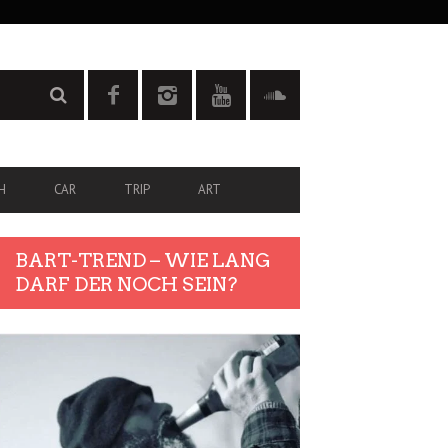
H
CAR
TRIP
ART
BART-TREND – WIE LANG
DARF DER NOCH SEIN?