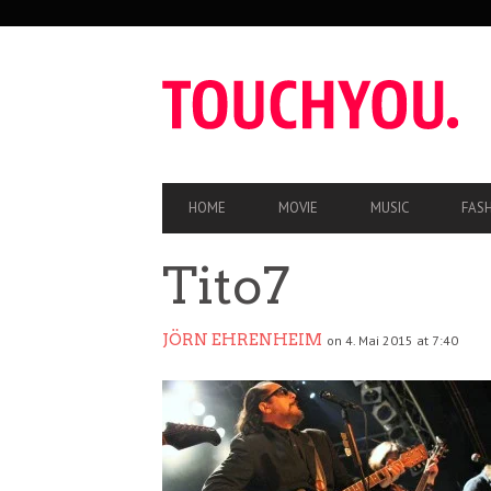
SEKUNDÄRE
NAVIGATION
HAUPT-
HOME
MOVIE
MUSIC
FAS
NAVIGATION
Tito7
JÖRN EHRENHEIM
on 4. Mai 2015 at 7:40