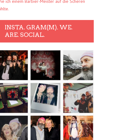
ie ich einem Barbier-Meister auf die Scheren
ühlte.
INSTA. GRAM(M). WE.
ARE. SOCIAL.