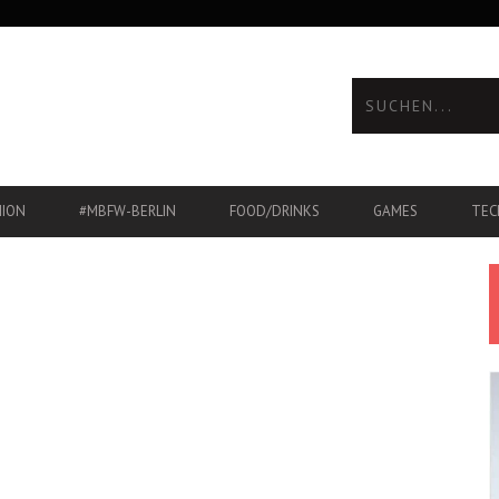
HION
#MBFW-BERLIN
FOOD/DRINKS
GAMES
TEC