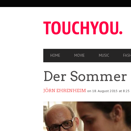
SEKUNDÄRE
NAVIGATION
HAUPT-
HOME
MOVIE
MUSIC
FAS
NAVIGATION
Der Sommer
JÖRN EHRENHEIM
on 18. August 2015 at 8:25