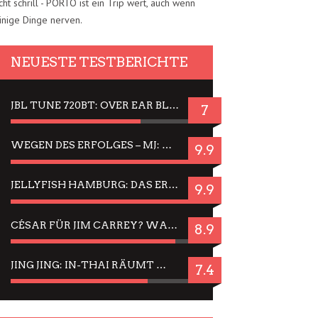
cht schrill - PORTO ist ein Trip wert, auch wenn
inige Dinge nerven.
NEUESTE TESTBERICHTE
JBL TUNE 720BT: OVER EAR BLUETOOTH KOPFHÖRER UM DIE 50,-€ IM DAUER-TEST
7
WEGEN DES ERFOLGES – MJ: MICHAEL JACKSON MUSICAL IN EINER MATINEE SEHEN
9.9
JELLYFISH HAMBURG: DAS ERFOLGREICHE SOMMER-MENÜ 2025 IN GEFÜHLEN UND BILDERN
9.9
CÉSAR FÜR JIM CARREY? WARUM DAS EINER DER NERVIGSTEN ACTORS IST UND BLEIBT
8.9
JING JING: IN-THAI RÄUMT WIEDER TITEL AB – EIN ZWEI-STUNDEN-ERLEBNISBERICHT
7.4