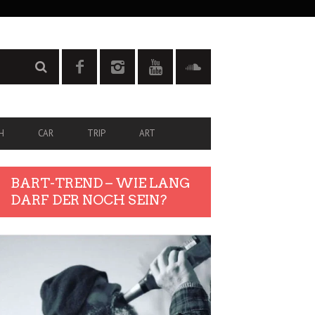
H
CAR
TRIP
ART
BART-TREND – WIE LANG
DARF DER NOCH SEIN?