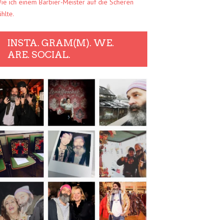
ie ich einem Barbier-Meister auf die Scheren
ühlte.
INSTA. GRAM(M). WE.
ARE. SOCIAL.