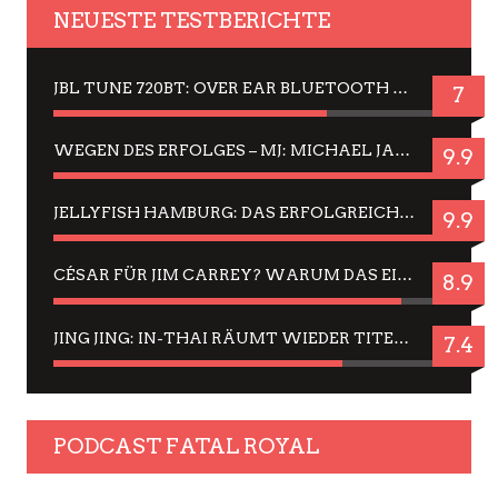
NEUESTE TESTBERICHTE
JBL TUNE 720BT: OVER EAR BLUETOOTH KOPFHÖRER UM DIE 50,-€ IM DAUER-TEST
7
WEGEN DES ERFOLGES – MJ: MICHAEL JACKSON MUSICAL IN EINER MATINEE SEHEN
9.9
JELLYFISH HAMBURG: DAS ERFOLGREICHE SOMMER-MENÜ 2025 IN GEFÜHLEN UND BILDERN
9.9
CÉSAR FÜR JIM CARREY? WARUM DAS EINER DER NERVIGSTEN ACTORS IST UND BLEIBT
8.9
JING JING: IN-THAI RÄUMT WIEDER TITEL AB – EIN ZWEI-STUNDEN-ERLEBNISBERICHT
7.4
PODCAST FATAL ROYAL