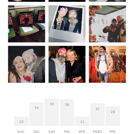
39
38
34
32
28
10
11
AUG.
JULI
JUNI
MAI
APR.
MÄRZ
FEB.