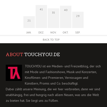
41
40
35
29
21
JAN.
DEZ.
NOV.
OKT.
SEP.
BACK TO TOP
ABOUT
TOUCHYOU.DE
TOUCHYOU ist ein Medien- und Freizeitblog, der sich
mit Mode und Fashionshows, Musik und Konzerten,
Kinofilmen- und Premieren, Vernissagen und
Künstlern, Promis und Co. beschäftigt.
Dabei zählt unsere Meinung, die wir hier verbreiten, denn wir sind
unabhängig, frei und hungrig nach allem Neuen, was uns die Welt
zu bieten hat. Sie liegt uns zu Füßen.