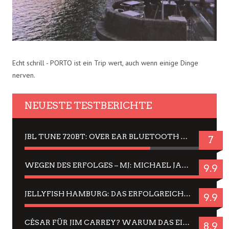
Echt schrill - PORTO ist ein Trip wert, auch wenn einige Dinge
nerven.
NEUESTE TESTBERICHTE
JBL TUNE 720BT: OVER EAR BLUETOOTH KOPFHÖRER UM DIE 50,-€ IM DAUER-TEST
7
WEGEN DES ERFOLGES – MJ: MICHAEL JACKSON MUSICAL IN EINER MATINEE SEHEN
9.9
JELLYFISH HAMBURG: DAS ERFOLGREICHE SOMMER-MENÜ 2025 IN GEFÜHLEN UND BILDERN
9.9
CÉSAR FÜR JIM CARREY? WARUM DAS EINER DER NERVIGSTEN ACTORS IST UND BLEIBT
8.9