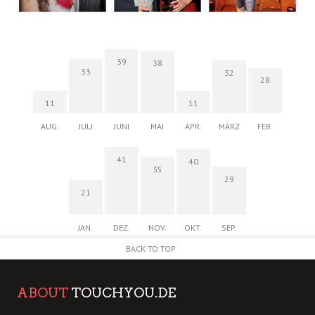
39
38
33
32
28
11
11
AUG.
JULI
JUNI
MAI
APR.
MÄRZ
FEB.
41
40
35
29
21
JAN.
DEZ.
NOV.
OKT.
SEP.
BACK TO TOP
ABOUT
TOUCHYOU.DE