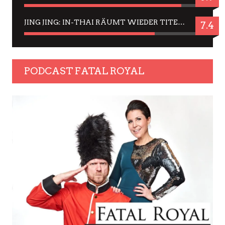
JING JING: IN-THAI RÄUMT WIEDER TITEL AB – EIN ZWEI-STUNDEN-ERLEBNISBERICHT
7.4
PODCAST FATAL ROYAL