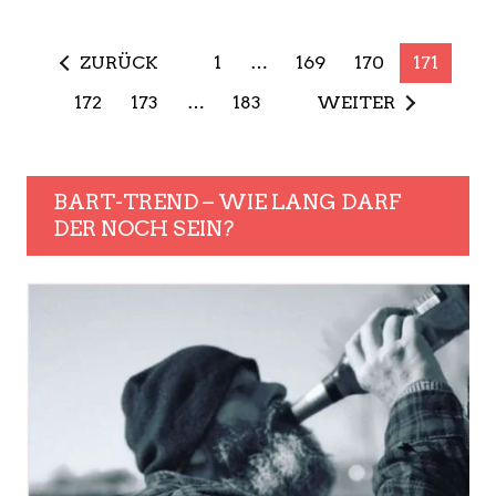
ART
AMÜSANT – EINE HIT-ZEITREISE DURCH
5 JAHRZEHNTE
Gestern schaute ich, wie auch im letzten Jahr schon, zur Premiere
vom neuen Show-Act „Zeitreise“ mit DSDS-Gewinner 2010
Mehrzad Marashi..
5 SEP.
2
ZURÜCK
1
…
169
170
171
172
173
…
183
WEITER