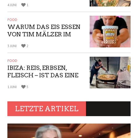
TIM MÄLZER BEI „BÖHMI
BRUTZELT“ ÜBER VERACHTUNG IN
DER BRANCHE
FOOD
WINTERHUDE: PIZZA-
WERKSTATT 60
SECONDS TO NAPOLI –
4 JUNI
1
NEUE FILIALE IM
RÜCKBLICK
FOOD
WARUM DAS EIS ESSEN