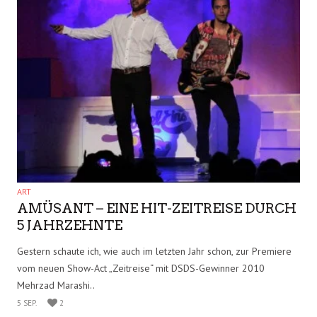
CAR
136 PS! DANK AUTO WICHERT – MEIN
ERSTES ECHTES AUTO-RENNEN
Dieses laute Röhren, diese Gerüche, dieses Feeling – Ich habe ja
schon einige neue PS-Maschinen, wie den Superb, den Tesla..
5 SEP.
1