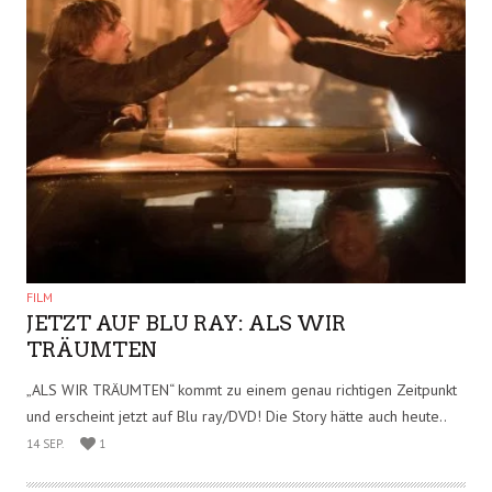
TECH
NACH DER IFA BERLIN – WAS IST NEU,
WAS IST ANDERS?
Die Internationale Funkausstellung in Berlin ist zu Ende, und war,
wie in jedem Jahr ein beliebter Treffpunkt für Technikbegeisterte,
Handy-Fanatiker und..
15 SEP.
3