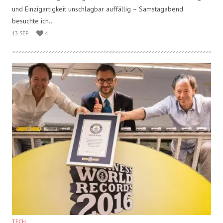
ART
CHRISTIANE KRÜGER UND DIE
VERNISSAGE IM JAKÖB´S
Der Namenszwilling einer Hamburger Schauspielerin lebt in
einem ehemaligen Kriegs-Bunker und ist mit ihren Inszenierungen
und Einzigartigkeit unschlagbar auffällig – Samstagabend
besuchte ich..
13 SEP.
4