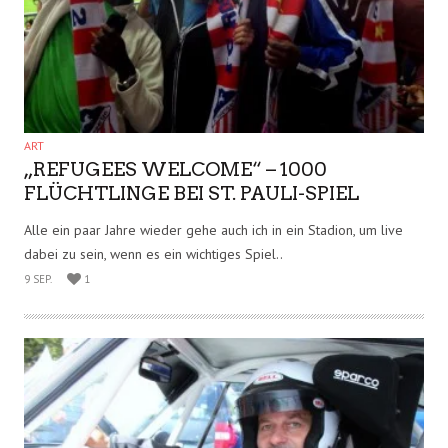
FILM-TIPP: NEU AUF BLU RAY – HEUTE
BIN ICH SAMBA
Jetzt auf Blu ray erschienen: Heute bin ich Samba. Dieser Film
sprengt private Grenzen, zeigt, dass auch wir nur Menschen..
11 SEP.
4