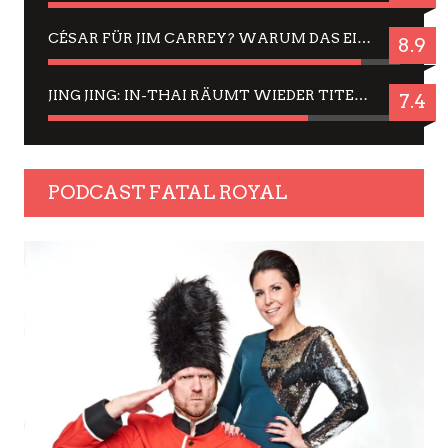
Echt schrill - PORTO ist ein Trip wert, auch wenn einige Dinge
nerven.
NEUESTE TESTBERICHTE
JBL TUNE 720BT: OVER EAR BLUETOOTH KOPFHÖRER UM DIE 50,-€ IM DAUER-TEST
7
WEGEN DES ERFOLGES – MJ: MICHAEL JACKSON MUSICAL IN EINER MATINEE SEHEN
9.9
JELLYFISH HAMBURG: DAS ERFOLGREICHE SOMMER-MENÜ 2025 IN GEFÜHLEN UND BILDERN
9.9
CÉSAR FÜR JIM CARREY? WARUM DAS EINER DER NERVIGSTEN ACTORS IST UND BLEIBT
8.9
JING JING: IN-THAI RÄUMT WIEDER TITEL AB – EIN ZWEI-STUNDEN-ERLEBNISBERICHT
7.4