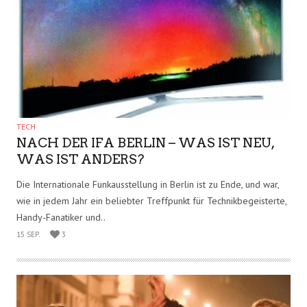
MY TRAVEL
TRIP
ABZOCK-FALLEN – WAS AUF REISEN
ALLES PASSIEREN KANN
Raubüberfälle mit Waffengewalt, Diebstahl im Hotelzimmer oder
direkt auf der Straße – Vorsicht! Was ist, wenn wir uns auf den..
20 SEP.
4