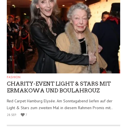
VON TIM MÄLZER IM
SOMMER SINN MACHT
3 JUNI
2
UND WIE WIR DAS
LIEBEN
FOOD
IBIZA: REIS, ERBSEN,
FLEISCH – IST DAS EINE
DER BESTEN PAELLAS
1 JUNI
5
DER WELT?
LETZTE ARTIKEL