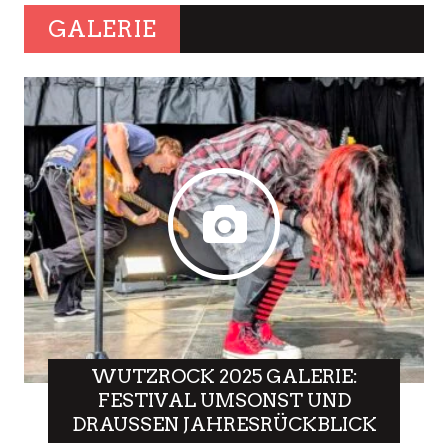
KOMMUNISTEN“
25 JULI
0
1
FALLEN ODER SICH
SOZIALISMUS RETTEN?
CAR
CARAVAN UND CO: DER
BOOM MIT DEN FETTEN
WOHNWAGEN IST
12 JULI
7
VORBEI
FILM
YULI: CARLOS ACOSTA-
STORY UM DAS TANZEN
UND KUBA IN DREI
18 JUNI
9
JAHRZEHNTEN
GALERIE