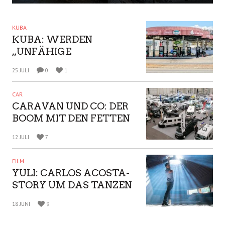
MY TRAVEL: IBIZA,
PORTUGAL, DEUTSCHLAND
IMMER NOCH GEHEIMTIPP?:
SCHWERINER SCHLOSS UND
REISEZIEL MECK POMM
KUBA
KUBA: WERDEN
„UNFÄHIGE