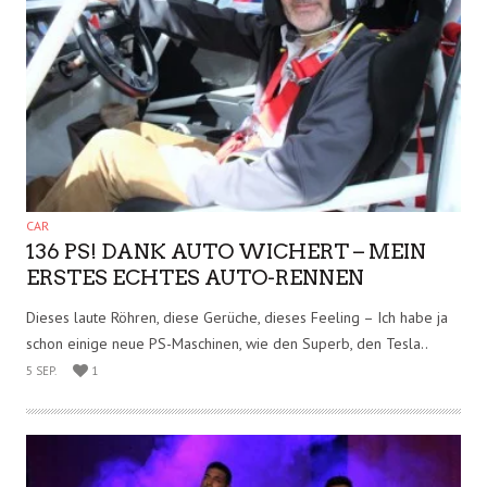
ART
„REFUGEES WELCOME“ – 1000
FLÜCHTLINGE BEI ST. PAULI-SPIEL
Alle ein paar Jahre wieder gehe auch ich in ein Stadion, um live
dabei zu sein, wenn es ein wichtiges Spiel..
9 SEP.
1