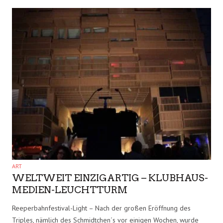
FASHION
CHARITY-EVENT LIGHT & STARS MIT
ERMAKOWA UND BOULAHROUZ
Red Carpet Hamburg Elysée. Am Sonntagabend liefen auf der
Light & Stars zum zweiten Mal in diesem Rahmen Promis mit..
28 SEP.
7