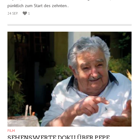
ART
WELTWEIT EINZIGARTIG – KLUBHAUS-
MEDIEN-LEUCHTTURM
Reeperbahnfestival-Light – Nach der großen Eröffnung des
Triples, nämlich des Schmidtchen´s vor einigen Wochen, wurde
pünktlich zum Start des zehnten..
24 SEP.
1