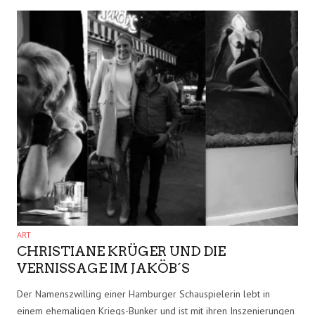
FILM
JETZT AUF BLU RAY: ALS WIR
TRÄUMTEN
„ALS WIR TRÄUMTEN“ kommt zu einem genau richtigen Zeitpunkt
und erscheint jetzt auf Blu ray/DVD! Die Story hätte auch heute..
14 SEP.
1