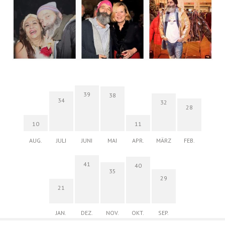
39
38
34
32
28
10
11
AUG.
JULI
JUNI
MAI
APR.
MÄRZ
FEB.
41
40
35
29
21
JAN.
DEZ.
NOV.
OKT.
SEP.