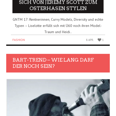
ICH VON JEREMY SCOTT ZUM O
STERHASEN STYLEN
GNTM 17: Rentnerinnen, Curvy Models, Diversity und echte
Typen – Liselotte erfüllt sich mit Ü60 noch ihren Model-
Traum und Heidi..
FASHION
8 APR.
1
BART-TREND – WIE LANG DARF
DER NOCH SEIN?