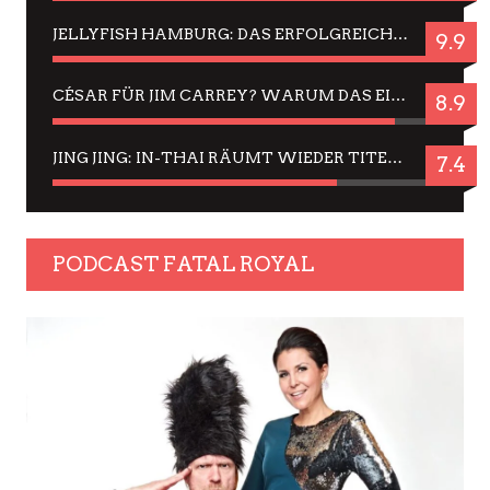
JELLYFISH HAMBURG: DAS ERFOLGREICHE SOMMER-MENÜ 2025 IN GEFÜHLEN UND BILDERN
9.9
CÉSAR FÜR JIM CARREY? WARUM DAS EINER DER NERVIGSTEN ACTORS IST UND BLEIBT
8.9
JING JING: IN-THAI RÄUMT WIEDER TITEL AB – EIN ZWEI-STUNDEN-ERLEBNISBERICHT
7.4
PODCAST FATAL ROYAL