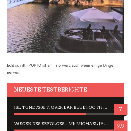
Echt schrill - PORTO ist ein Trip wert, auch wenn einige Dinge
nerven.
NEUESTE TESTBERICHTE
JBL TUNE 720BT: OVER EAR BLUETOOTH KOPFHÖRER UM DIE 50,-€ IM DAUER-TEST
7
WEGEN DES ERFOLGES – MJ: MICHAEL JACKSON MUSICAL IN EINER MATINEE SEHEN
9.9