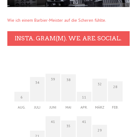
Wie ich einem Barbier-Meister auf die Scheren fühlte.
INSTA. GRAM(M). WE. ARE. SOCIAL.
39
38
34
32
28
6
11
AUG.
JULI
JUNI
MAI
APR.
MÄRZ
FEB.
41
41
35
29
21