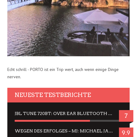
Echt schrill - PORTO ist ein Trip wert, auch wenn einige Dinge
nerven.
NEUESTE TESTBERICHTE
JBL TUNE 720BT: OVER EAR BLUETOOTH KOPFHÖRER UM DIE 50,-€ IM DAUER-TEST
7
WEGEN DES ERFOLGES – MJ: MICHAEL JACKSON MUSICAL IN EINER MATINEE SEHEN
9.9