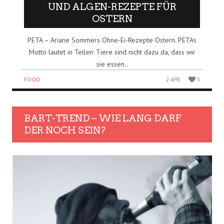
UND ALGEN-REZEPTE FÜR
OSTERN
PETA – Ariane Sommers Ohne-Ei-Rezepte Ostern. PETAs
Motto lautet in Teilen: Tiere sind nicht dazu da, dass wir
sie essen..
FOOD
2 APR.
3
BART-TREND – WIE LANG DARF
DER NOCH SEIN?