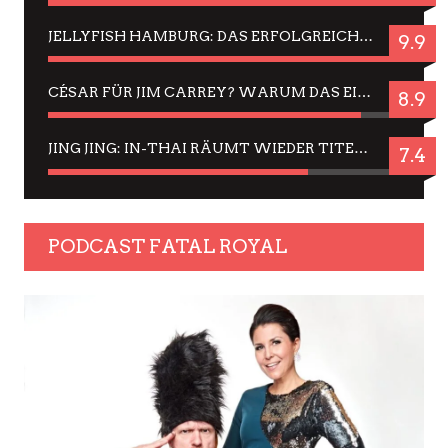
JELLYFISH HAMBURG: DAS ERFOLGREICHE SOMMER-MENÜ 2025 IN GEFÜHLEN UND BILDERN
9.9
CÉSAR FÜR JIM CARREY? WARUM DAS EINER DER NERVIGSTEN ACTORS IST UND BLEIBT
8.9
JING JING: IN-THAI RÄUMT WIEDER TITEL AB – EIN ZWEI-STUNDEN-ERLEBNISBERICHT
7.4
PODCAST FATAL ROYAL