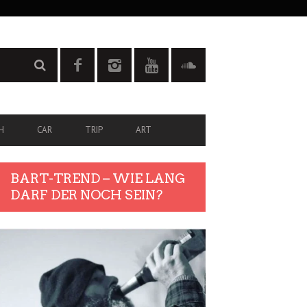
H
CAR
TRIP
ART
BART-TREND – WIE LANG
DARF DER NOCH SEIN?