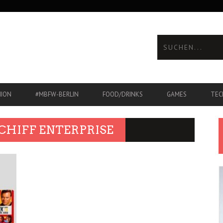
HION
#MBFW-BERLIN
FOOD/DRINKS
GAMES
TEC
HIFF ENTERPRISE