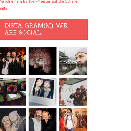
ie ich einem Barbier-Meister auf die Scheren
ühlte.
INSTA. GRAM(M). WE.
ARE. SOCIAL.