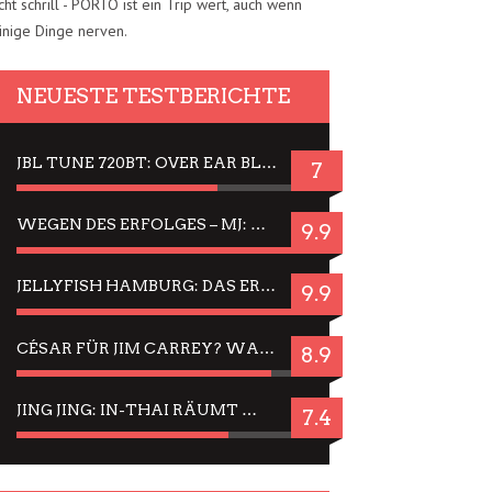
cht schrill - PORTO ist ein Trip wert, auch wenn
inige Dinge nerven.
NEUESTE TESTBERICHTE
JBL TUNE 720BT: OVER EAR BLUETOOTH KOPFHÖRER UM DIE 50,-€ IM DAUER-TEST
7
WEGEN DES ERFOLGES – MJ: MICHAEL JACKSON MUSICAL IN EINER MATINEE SEHEN
9.9
JELLYFISH HAMBURG: DAS ERFOLGREICHE SOMMER-MENÜ 2025 IN GEFÜHLEN UND BILDERN
9.9
CÉSAR FÜR JIM CARREY? WARUM DAS EINER DER NERVIGSTEN ACTORS IST UND BLEIBT
8.9
JING JING: IN-THAI RÄUMT WIEDER TITEL AB – EIN ZWEI-STUNDEN-ERLEBNISBERICHT
7.4