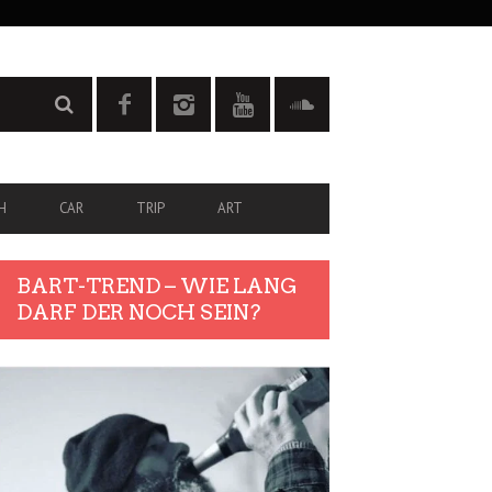
H
CAR
TRIP
ART
BART-TREND – WIE LANG
DARF DER NOCH SEIN?