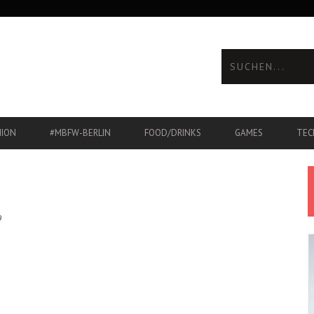
HION
#MBFW-BERLIN
FOOD/DRINKS
GAMES
TEC
9