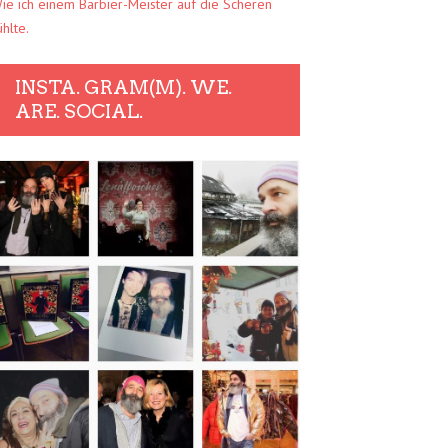
ie ich einem Barbier-Meister auf die Scheren
ühlte.
INSTA. GRAM(M). WE.
ARE. SOCIAL.