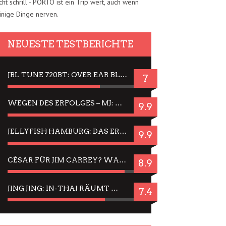
cht schrill - PORTO ist ein Trip wert, auch wenn
inige Dinge nerven.
NEUESTE TESTBERICHTE
JBL TUNE 720BT: OVER EAR BLUETOOTH KOPFHÖRER UM DIE 50,-€ IM DAUER-TEST
7
WEGEN DES ERFOLGES – MJ: MICHAEL JACKSON MUSICAL IN EINER MATINEE SEHEN
9.9
JELLYFISH HAMBURG: DAS ERFOLGREICHE SOMMER-MENÜ 2025 IN GEFÜHLEN UND BILDERN
9.9
CÉSAR FÜR JIM CARREY? WARUM DAS EINER DER NERVIGSTEN ACTORS IST UND BLEIBT
8.9
JING JING: IN-THAI RÄUMT WIEDER TITEL AB – EIN ZWEI-STUNDEN-ERLEBNISBERICHT
7.4