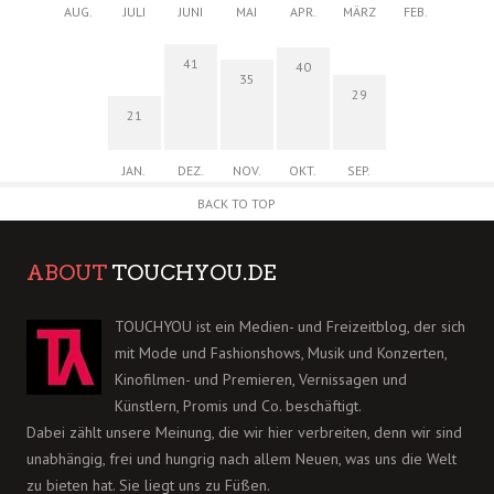
AUG.
JULI
JUNI
MAI
APR.
MÄRZ
FEB.
41
40
35
29
21
JAN.
DEZ.
NOV.
OKT.
SEP.
BACK TO TOP
ABOUT
TOUCHYOU.DE
TOUCHYOU ist ein Medien- und Freizeitblog, der sich
mit Mode und Fashionshows, Musik und Konzerten,
Kinofilmen- und Premieren, Vernissagen und
Künstlern, Promis und Co. beschäftigt.
Dabei zählt unsere Meinung, die wir hier verbreiten, denn wir sind
unabhängig, frei und hungrig nach allem Neuen, was uns die Welt
zu bieten hat. Sie liegt uns zu Füßen.