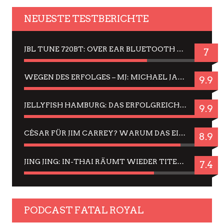
NEUESTE TESTBERICHTE
JBL TUNE 720BT: OVER EAR BLUETOOTH KOPFHÖRER UM DIE 50,-€ IM DAUER-TEST
7
WEGEN DES ERFOLGES – MJ: MICHAEL JACKSON MUSICAL IN EINER MATINEE SEHEN
9.9
JELLYFISH HAMBURG: DAS ERFOLGREICHE SOMMER-MENÜ 2025 IN GEFÜHLEN UND BILDERN
9.9
CÉSAR FÜR JIM CARREY? WARUM DAS EINER DER NERVIGSTEN ACTORS IST UND BLEIBT
8.9
JING JING: IN-THAI RÄUMT WIEDER TITEL AB – EIN ZWEI-STUNDEN-ERLEBNISBERICHT
7.4
PODCAST FATAL ROYAL