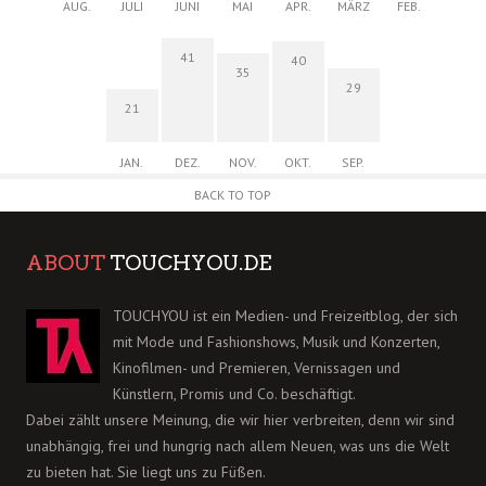
AUG.
JULI
JUNI
MAI
APR.
MÄRZ
FEB.
41
40
35
29
21
JAN.
DEZ.
NOV.
OKT.
SEP.
BACK TO TOP
ABOUT
TOUCHYOU.DE
TOUCHYOU ist ein Medien- und Freizeitblog, der sich
mit Mode und Fashionshows, Musik und Konzerten,
Kinofilmen- und Premieren, Vernissagen und
Künstlern, Promis und Co. beschäftigt.
Dabei zählt unsere Meinung, die wir hier verbreiten, denn wir sind
unabhängig, frei und hungrig nach allem Neuen, was uns die Welt
zu bieten hat. Sie liegt uns zu Füßen.