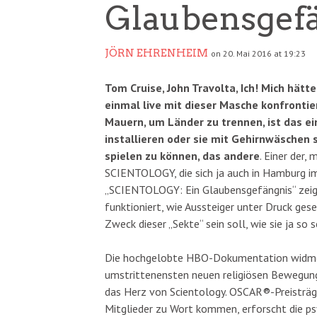
Glaubensgef
JÖRN EHRENHEIM
on 20. Mai 2016 at 19:23
Tom Cruise, John Travolta, Ich! Mich hätte
einmal live mit dieser Masche konfronti
Mauern, um Länder zu trennen, ist das e
installieren oder sie mit Gehirnwäschen 
spielen zu können, das andere
. Einer der,
SCIENTOLOGY, die sich ja auch in Hamburg i
„SCIENTOLOGY: Ein Glaubensgefängnis“ zeigt
funktioniert, wie Aussteiger unter Druck ges
Zweck dieser „Sekte“ sein soll, wie sie ja s
Die hochgelobte HBO-Dokumentation widmet 
umstrittenensten neuen religiösen Bewegunge
das Herz von Scientology. OSCAR®-Preisträ
Mitglieder zu Wort kommen, erforscht die p