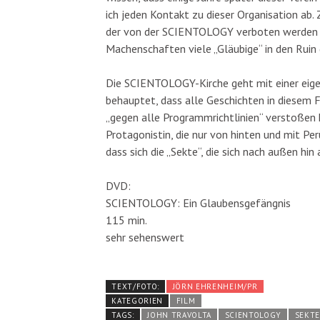
ich jeden Kontakt zu dieser Organisation ab.
der von der SCIENTOLOGY verboten werden s
Machenschaften viele „Gläubige“ in den Ruin
Die SCIENTOLOGY-Kirche geht mit einer eige
behauptet, dass alle Geschichten in diesem 
„gegen alle Programmrichtlinien“ verstoßen h
Protagonistin, die nur von hinten und mit Pe
dass sich die „Sekte“, die sich nach außen hin 
DVD:
SCIENTOLOGY: Ein Glaubensgefängnis
115 min.
sehr sehenswert
TEXT/FOTO:
JÖRN EHRENHEIM/PR
KATEGORIEN
FILM
TAGS:
JOHN TRAVOLTA
SCIENTOLOGY
SEKT