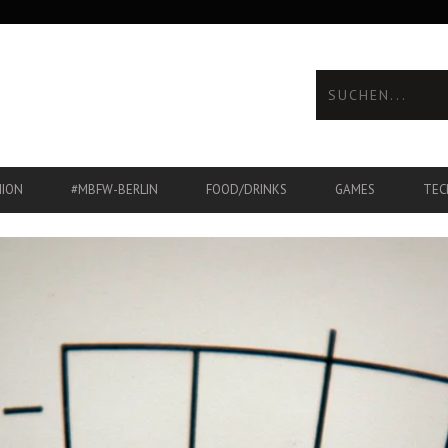
HION
#MBFW-BERLIN
FOOD/DRINKS
GAMES
TEC