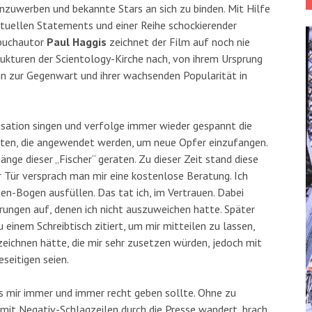
zuwerben und bekannte Stars an sich zu binden. Mit Hilfe
tuellen Statements und einer Reihe schockierender
hbuchautor
Paul Haggis
zeichnet der Film auf noch nie
ukturen der Scientology-Kirche nach, von ihrem Ursprung
in zur Gegenwart und ihrer wachsenden Popularität in
nisation singen und verfolge immer wieder gespannt die
ten, die angewendet werden, um neue Opfer einzufangen.
änge dieser „Fischer“ geraten. Zu dieser Zeit stand diese
 Tür versprach man mir eine kostenlose Beratung. Ich
en-Bogen ausfüllen. Das tat ich, im Vertrauen. Dabei
ungen auf, denen ich nicht auszuweichen hatte. Später
 einem Schreibtisch zitiert, um mir mitteilen zu lassen,
eichnen hätte, die mir sehr zusetzen würden, jedoch mit
seitigen seien.
s mir immer und immer recht geben sollte. Ohne zu
n mit Negativ-Schlagzeilen durch die Presse wandert, brach