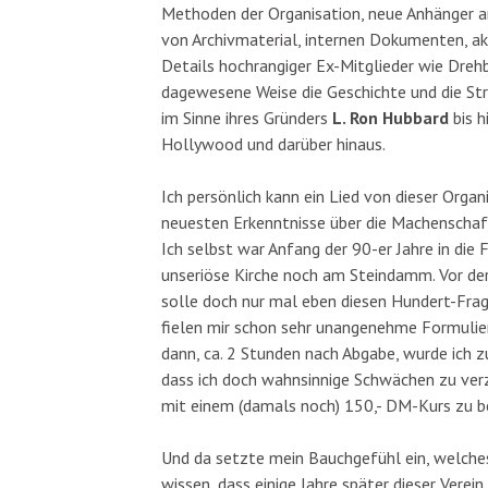
Methoden der Organisation, neue Anhänger an
von Archivmaterial, internen Dokumenten, ak
Details hochrangiger Ex-Mitglieder wie Dre
dagewesene Weise die Geschichte und die Str
im Sinne ihres Gründers
L. Ron Hubbard
bis h
Hollywood und darüber hinaus.
Ich persönlich kann ein Lied von dieser Orga
neuesten Erkenntnisse über die Machenschaf
Ich selbst war Anfang der 90-er Jahre in die F
unseriöse Kirche noch am Steindamm. Vor der
solle doch nur mal eben diesen Hundert-Frag
fielen mir schon sehr unangenehme Formulier
dann, ca. 2 Stunden nach Abgabe, wurde ich zu
dass ich doch wahnsinnige Schwächen zu verz
mit einem (damals noch) 150,- DM-Kurs zu be
Und da setzte mein Bauchgefühl ein, welche
wissen, dass einige Jahre später dieser Verei