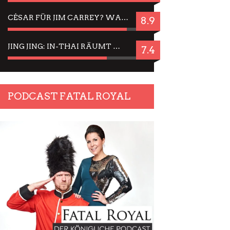
CÉSAR FÜR JIM CARREY? WARUM DAS EINER DER NERVIGSTEN ACTORS IST UND BLEIBT
8.9
JING JING: IN-THAI RÄUMT WIEDER TITEL AB – EIN ZWEI-STUNDEN-ERLEBNISBERICHT
7.4
PODCAST FATAL ROYAL