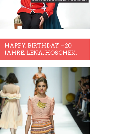
HAPPY. BIRTHDAY. – 20
JAHRE. LENA. HOSCHEK.