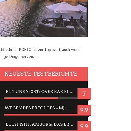
cht schrill - PORTO ist ein Trip wert, auch wenn
inige Dinge nerven.
NEUESTE TESTBERICHTE
JBL TUNE 720BT: OVER EAR BLUETOOTH KOPFHÖRER UM DIE 50,-€ IM DAUER-TEST
7
WEGEN DES ERFOLGES – MJ: MICHAEL JACKSON MUSICAL IN EINER MATINEE SEHEN
9.9
JELLYFISH HAMBURG: DAS ERFOLGREICHE SOMMER-MENÜ 2025 IN GEFÜHLEN UND BILDERN
9.9