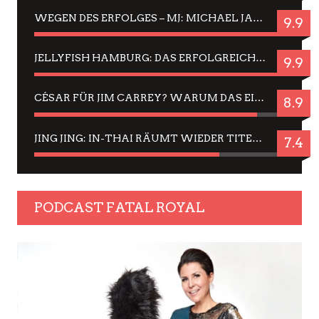
WEGEN DES ERFOLGES – MJ: MICHAEL JACKSON MUSICAL IN EINER MATINEE SEHEN
9.9
JELLYFISH HAMBURG: DAS ERFOLGREICHE SOMMER-MENÜ 2025 IN GEFÜHLEN UND BILDERN
9.9
CÉSAR FÜR JIM CARREY? WARUM DAS EINER DER NERVIGSTEN ACTORS IST UND BLEIBT
8.9
JING JING: IN-THAI RÄUMT WIEDER TITEL AB – EIN ZWEI-STUNDEN-ERLEBNISBERICHT
7.4
PODCAST FATAL ROYAL