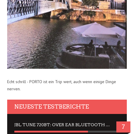
Echt schrill - PORTO ist ein Trip wert, auch wenn einige Dinge
nerven.
NEUESTE TESTBERICHTE
JBL TUNE 720BT: OVER EAR BLUETOOTH KOPFHÖRER UM DIE 50,-€ IM DAUER-TEST
7