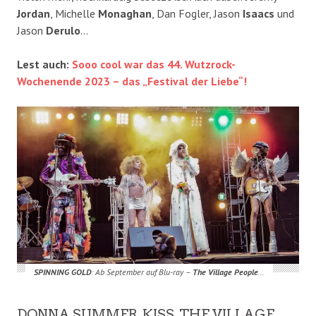
Jordan
, Michelle
Monaghan
, Dan Fogler, Jason
Isaacs
und
Jason
Derulo
…
Lest auch:
Sooo cool war das 44. Wutzrock-
Wochenende 2023 – das „Festival der Liebe“!
SPINNING GOLD
: Ab September auf Blu-ray –
The Village People
…
DONNA SUMMER, KISS, THE VILLAGE