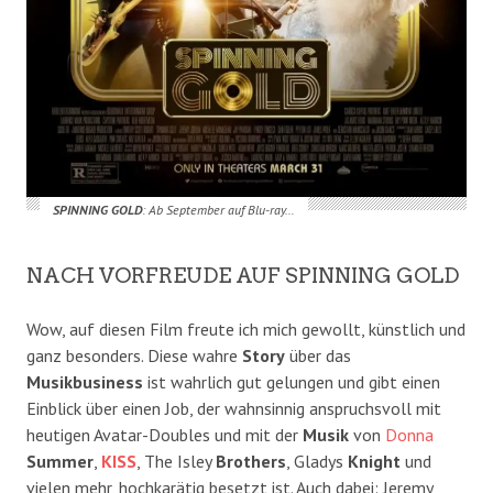
SPINNING GOLD
: Ab September auf Blu-ray…
NACH VORFREUDE AUF SPINNING GOLD
Wow, auf diesen Film freute ich mich gewollt, künstlich und
ganz besonders. Diese wahre
Story
über das
Musikbusiness
ist wahrlich gut gelungen und gibt einen
Einblick über einen Job, der wahnsinnig anspruchsvoll mit
heutigen Avatar-Doubles und mit der
Musik
von
Donna
Summer
,
KISS
, The Isley
Brothers
, Gladys
Knight
und
vielen mehr, hochkarätig besetzt ist. Auch dabei: Jeremy