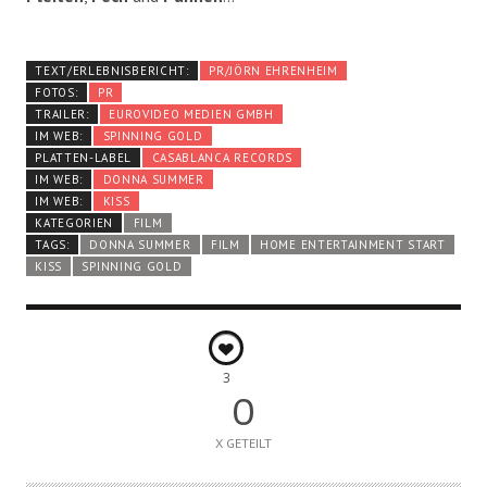
TEXT/ERLEBNISBERICHT:
PR/JÖRN EHRENHEIM
FOTOS:
PR
TRAILER:
EUROVIDEO MEDIEN GMBH
IM WEB:
SPINNING GOLD
PLATTEN-LABEL
CASABLANCA RECORDS
IM WEB:
DONNA SUMMER
IM WEB:
KISS
KATEGORIEN
FILM
TAGS:
DONNA SUMMER
FILM
HOME ENTERTAINMENT START
KISS
SPINNING GOLD
3
0
X GETEILT