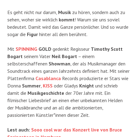
Es geht nicht nur darum,
Musik
zu hören, sondern auch zu
sehen, woher sie wirklich
kommt
! Warum sie uns soviel
bedeutet. Damit wird das Ganze persönlicher. Und so wurde
sogar die
Figur
hinter all dem berühmt.
Mit
SPINNING
GOLD
gedenkt Regisseur
Timothy Scott
Bogart
seinem Vater
Neil Bogart
– einem
selbsterschaffenen
Showman
, der als Musikmanager den
Soundtrack eines ganzen Jahrzehnts definiert hat. Mit seiner
Plattenfirma
Casablanca
Records produzierte er Stars wie
Donna
Summer
,
KISS
oder Gladys
Knight
und schrieb
damit die
Musikgeschichte
der 70er Jahre mit. Ein
filmischer Liebesbrief an einen eher unbekannten Helden
der Musikbranche und an all die ambitionierten,
passionierten Künstler*innen dieser Zeit.
Lest auch:
Sooo cool war das Konzert live von Bruce
Springsteen in Hamburg