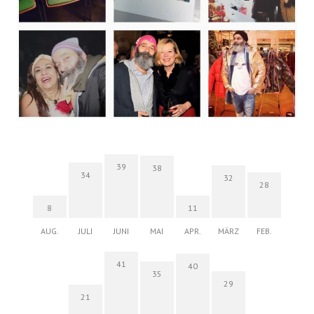
39
38
34
32
28
8
11
AUG.
JULI
JUNI
MAI
APR.
MÄRZ
FEB.
41
40
35
29
21