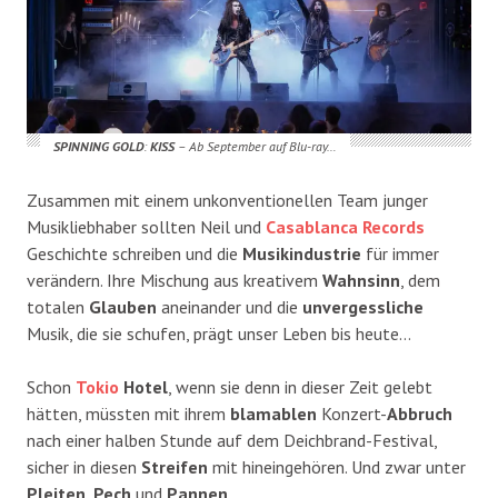
SPINNING GOLD
:
KISS
– Ab September auf Blu-ray…
Zusammen mit einem unkonventionellen Team junger
Musikliebhaber sollten Neil und
Casablanca Records
Geschichte schreiben und die
Musikindustrie
für immer
verändern. Ihre Mischung aus kreativem
Wahnsinn
, dem
totalen
Glauben
aneinander und die
unvergessliche
Musik, die sie schufen, prägt unser Leben bis heute…
Schon
Tokio
Hotel
, wenn sie denn in dieser Zeit gelebt
hätten, müssten mit ihrem
blamablen
Konzert-
Abbruch
nach einer halben Stunde auf dem Deichbrand-Festival,
sicher in diesen
Streifen
mit hineingehören. Und zwar unter
Pleiten
,
Pech
und
Pannen
…