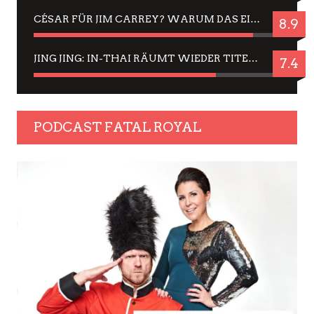
CÉSAR FÜR JIM CARREY? WARUM DAS EINER DER NERVIGSTEN ACTORS IST UND BLEIBT
8.9
JING JING: IN-THAI RÄUMT WIEDER TITEL AB – EIN ZWEI-STUNDEN-ERLEBNISBERICHT
7.4
PODCAST FATAL ROYAL