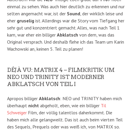
einmal zu sehen. Was auch hier deutlich zu erkennen und nur
selten angemacht war, ist der
Sound
, der wirklich leise und
eher
gruselig
ist. Allerdings war die Story vom Tiefgang her
sehr gut und konzentriert gemacht. Alles, was nach Teil 1
kam, war eher ein billiger
Abklatsch
von dem, was das
Original versprach. Und deshalb flehe ich das Team um Karin
Wachowski an, keinen 5. Teil zu planen!
DÉJÀ VU: MATRIX 4 – FILMKRITIK UM
NEO UND TRINITY IST MODERNER
ABKLATSCH VON TEIL I
Apropos billiger
Abklatsch
: NEO und TRINITY haben mich
überhaupt
nicht
abgeholt, eben, wie ein billiger
Til
Schweiger
Film, der völlig talentlos daherkommt. Die
haben mich alle gelangweilt. Das ist auch beim vierten Teil
des Sequels, Prequels oder was weiß ich, von MATRIX so.