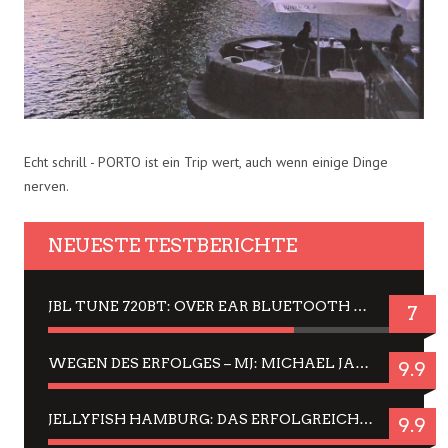
Echt schrill - PORTO ist ein Trip wert, auch wenn einige Dinge
nerven.
NEUESTE TESTBERICHTE
JBL TUNE 720BT: OVER EAR BLUETOOTH KOPFHÖRER UM DIE 50,-€ IM DAUER-TEST
7
WEGEN DES ERFOLGES – MJ: MICHAEL JACKSON MUSICAL IN EINER MATINEE SEHEN
9.9
JELLYFISH HAMBURG: DAS ERFOLGREICHE SOMMER-MENÜ 2025 IN GEFÜHLEN UND BILDERN
9.9