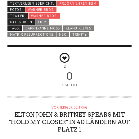
TEXT/ERLEBNISBERICHT:
PR/JÖRN EHRENHEIM
FOTOS:
WARNER BROS.
TRAILER:
WARNER BROS.
KATEGORIEN
FILM
TAGS:
CARRIE-ANNE MOSS
KEANU REEVES
MATRIX RESURRECTIONS
NEO
TRINITY
2
0
X GETEILT
VORHERIGER BEITRAG
ELTON JOHN & BRITNEY SPEARS MIT
"HOLD MY CLOSER" IN 40 LÄNDERN AUF
PLATZ 1