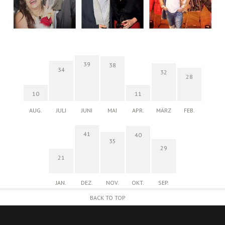
39
38
34
32
28
10
11
AUG.
JULI
JUNI
MAI
APR.
MÄRZ
FEB.
41
40
35
29
21
JAN.
DEZ.
NOV.
OKT.
SEP.
BACK TO TOP