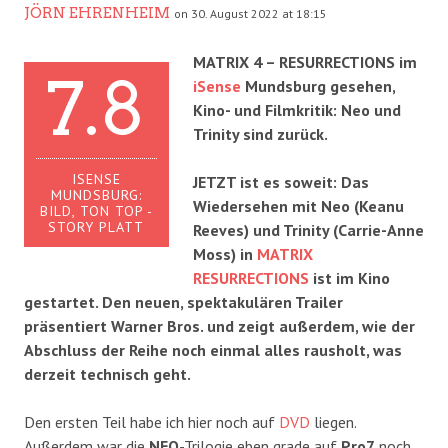
JÖRN EHRENHEIM
on 30. August 2022 at 18:15
MATRIX 4 – RESURRECTIONS im
7.8
iSense
Mundsburg gesehen,
Kino- und Filmkritik: Neo und
Trinity sind zurück.
ISENSE
JETZT ist es soweit: Das
MUNDSBURG:
Wiedersehen mit Neo (Keanu
BILD, TON TOP -
STORY PLATT
Reeves) und Trinity (Carrie-Anne
Moss) in
MATRIX
RESURRECTIONS
ist im Kino
gestartet. Den neuen, spektakulären Trailer
präsentiert Warner Bros. und zeigt außerdem, wie der
Abschluss der Reihe noch einmal alles rausholt, was
derzeit technisch geht.
Den ersten Teil habe ich hier noch auf
DVD
liegen.
Außerdem war die
NEO
-Trilogie eben grade auf
Pro7
noch