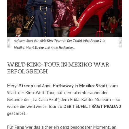
Auf dem Start der
Welt-Kino-Tour
von
Der Teufel trägt Prada 2
in
Mexiko
: Meryl
Streep
und Anne
Hathaway
…
WELT-KINO-TOUR IN MEXIKO WAR
ERFOLGREICH
Meryl
Streep
und Anne
Hathaway
in
Mexiko-Stadt
, zum
Start der Kino-Welt-Tour, auf dem atemberaubenden
Gelände der „La Casa Azul“, dem Frida-Kahlo-Museum – so
wurde die weltweite Tour zu
DER TEUFEL TRÄGT PRADA 2
gestartet.
Für
Fans
war das sicher ein ganz besonderer Moment, an