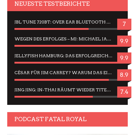
NEUESTE TESTBERICHTE
JBL TUNE 720BT: OVER EAR BLUETOOTH KOPFHÖRER UM DIE 50,-€ IM DAUER-TEST
7
WEGEN DES ERFOLGES – MJ: MICHAEL JACKSON MUSICAL IN EINER MATINEE SEHEN
9.9
JELLYFISH HAMBURG: DAS ERFOLGREICHE SOMMER-MENÜ 2025 IN GEFÜHLEN UND BILDERN
9.9
CÉSAR FÜR JIM CARREY? WARUM DAS EINER DER NERVIGSTEN ACTORS IST UND BLEIBT
8.9
JING JING: IN-THAI RÄUMT WIEDER TITEL AB – EIN ZWEI-STUNDEN-ERLEBNISBERICHT
7.4
PODCAST FATAL ROYAL