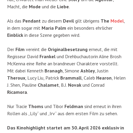
Macht, die
Mode
und die
Liebe
.
Als das
Pendant
zu diesem
Devil
gilt übrigens
The
Model
,
in dem sogar mit
Maria Palm
ein besonders ehrlicher
Einblick
in diese Szene gegeben wird.
Der
Film
vereint die
Originalbesetzung
erneut, die mit
Regisseur David
Frankel
und Drehbuchautorin Aline Brosh
McKenna eine Reihe an brandneuer Charaktere vorstellt.
Mit dabei Kenneth
Branagh
, Simone
Ashley
, Justin
Theroux
, Lucy Liu, Patrick
Brammall
, Caleb
Hearon
, Helen
J. Shen, Pauline
Chalamet
, B.J.
Novak
und Conrad
Ricamora
.
Nur Tracie
Thoms
und Tibor
Feldman
sind erneut in ihren
Rollen als „Lily“ und „Irv“ aus dem ersten Film zu sehen.
Das Kinohighlight startet am 30. April 2026 exklusiv in