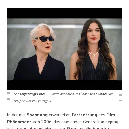
Der
Teufel trägt Prada
2: „Wurde aber auch Zeit“, dass sich
Miranda
und
Andy wieder im Lift treffen…
In der mit
Spannung
erwarteten
Fortsetzung
des
Film-
Phänomens
von 2006, das eine ganze Generation geprägt
hat, erwartet man wieder eine
Story
um die
Agentur
,