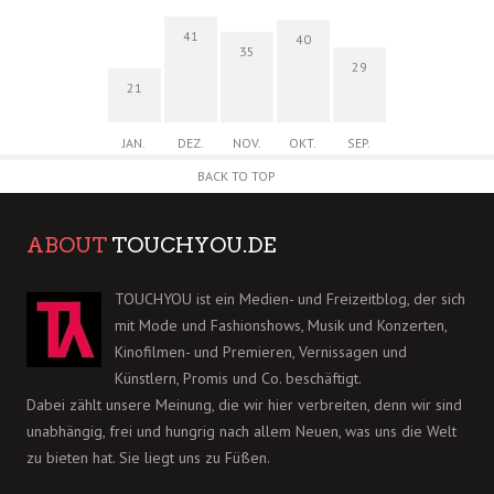
41
40
35
29
21
JAN.
DEZ.
NOV.
OKT.
SEP.
BACK TO TOP
ABOUT
TOUCHYOU.DE
TOUCHYOU ist ein Medien- und Freizeitblog, der sich
mit Mode und Fashionshows, Musik und Konzerten,
Kinofilmen- und Premieren, Vernissagen und
Künstlern, Promis und Co. beschäftigt.
Dabei zählt unsere Meinung, die wir hier verbreiten, denn wir sind
unabhängig, frei und hungrig nach allem Neuen, was uns die Welt
zu bieten hat. Sie liegt uns zu Füßen.