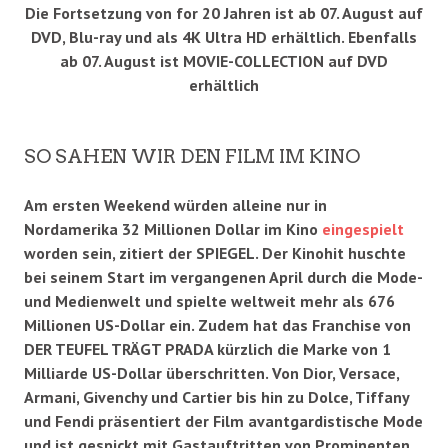
Die Fortsetzung von for 20 Jahren ist ab 07. August auf
DVD, Blu-ray und als 4K Ultra HD erhältlich
.
Ebenfalls
ab 07. August ist MOVIE-COLLECTION auf DVD
erhältlich
SO SAHEN WIR DEN FILM IM KINO
Am ersten Weekend würden alleine nur in
Nordamerika 32 Millionen Dollar im Kino
eingespielt
worden sein, zitiert der SPIEGEL. Der Kinohit huschte
bei seinem Start im vergangenen April durch die Mode-
und Medienwelt und spielte weltweit mehr als 676
Millionen US-Dollar ein. Zudem hat das Franchise von
DER TEUFEL TRÄGT PRADA
kürzlich die Marke von 1
Milliarde US-Dollar überschritten. Von Dior, Versace,
Armani, Givenchy und Cartier bis hin zu Dolce, Tiffany
und Fendi präsentiert der Film avantgardistische Mode
und ist gespickt mit Gastauftritten von Prominenten