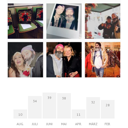
39
38
34
32
28
10
11
AUG.
JULI
JUNI
MAI
APR.
MÄRZ
FEB.