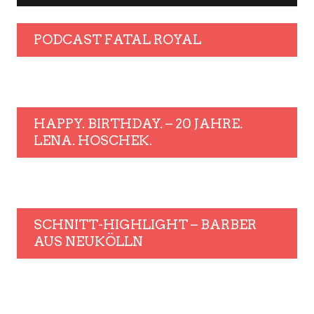
PODCAST FATAL ROYAL
HAPPY. BIRTHDAY. – 20 JAHRE.
LENA. HOSCHEK.
SCHNITT-HIGHLIGHT – BARBER
AUS NEUKÖLLN