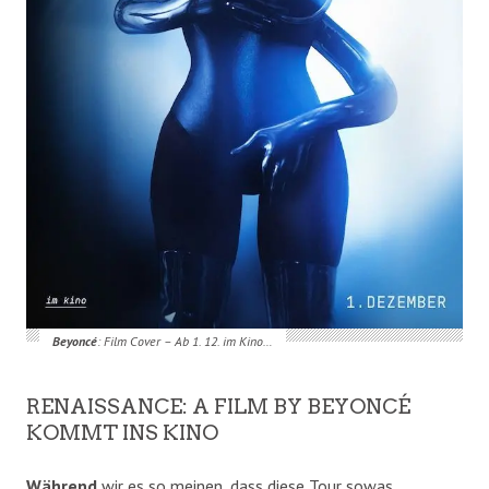
Beyoncé
: Film Cover – Ab 1. 12. im Kino…
RENAISSANCE: A FILM BY BEYONCÉ
KOMMT INS KINO
Während
wir es so meinen, dass diese Tour sowas