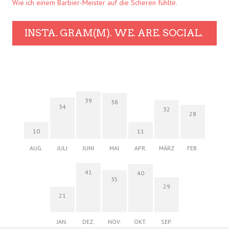
Wie ich einem Barbier-Meister auf die Scheren fühlte.
INSTA. GRAM(M). WE. ARE. SOCIAL.
39
38
34
32
28
10
11
AUG.
JULI
JUNI
MAI
APR.
MÄRZ
FEB.
41
40
35
29
21
JAN.
DEZ.
NOV.
OKT.
SEP.