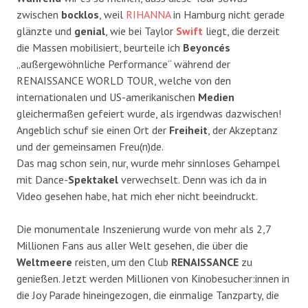
zwischen
bocklos
, weil
RIHANNA
in Hamburg nicht gerade
glänzte und
genial
, wie bei Taylor
Swift
liegt, die derzeit
die Massen mobilisiert, beurteile ich
Beyoncés
„außergewöhnliche Performance“ während der
RENAISSANCE WORLD TOUR, welche von den
internationalen und US-amerikanischen
Medien
gleichermaßen gefeiert wurde, als irgendwas dazwischen!
Angeblich schuf sie einen Ort der
Freiheit
, der Akzeptanz
und der gemeinsamen Freu(n)de.
Das mag schon sein, nur, wurde mehr sinnloses Gehampel
mit Dance-
Spektakel
verwechselt. Denn was ich da in
Video gesehen habe, hat mich eher nicht beeindruckt.
Die monumentale Inszenierung wurde von mehr als 2,7
Millionen Fans aus aller Welt gesehen, die über die
Weltmeere
reisten, um den Club
RENAISSANCE
zu
genießen. Jetzt werden Millionen von Kinobesucher:innen in
die Joy Parade hineingezogen, die einmalige Tanzparty, die