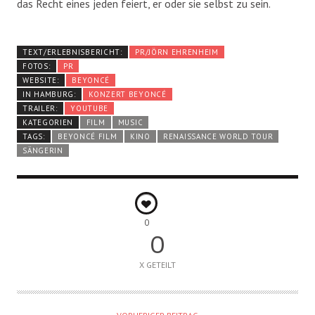
das Recht eines jeden feiert, er oder sie selbst zu sein.
TEXT/ERLEBNISBERICHT:
PR/JÖRN EHRENHEIM
FOTOS:
PR
WEBSITE:
BEYONCÉ
IN HAMBURG:
KONZERT BEYONCÉ
TRAILER:
YOUTUBE
KATEGORIEN
FILM
MUSIC
TAGS:
BEYONCÉ FILM
KINO
RENAISSANCE WORLD TOUR
SÄNGERIN
0
0
X GETEILT