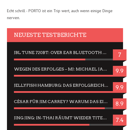
Echt schrill - PORTO ist ein Trip wert, auch wenn einige Dinge
nerven.
NEUESTE TESTBERICHTE
JBL TUNE 720BT: OVER EAR BLUETOOTH KOPFHÖRER UM DIE 50,-€ IM DAUER-TEST
7
WEGEN DES ERFOLGES – MJ: MICHAEL JACKSON MUSICAL IN EINER MATINEE SEHEN
9.9
JELLYFISH HAMBURG: DAS ERFOLGREICHE SOMMER-MENÜ 2025 IN GEFÜHLEN UND BILDERN
9.9
CÉSAR FÜR JIM CARREY? WARUM DAS EINER DER NERVIGSTEN ACTORS IST UND BLEIBT
8.9
JING JING: IN-THAI RÄUMT WIEDER TITEL AB – EIN ZWEI-STUNDEN-ERLEBNISBERICHT
7.4