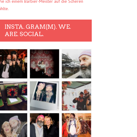
ie ich einem Barbier-Meister auf die Scheren
ühlte.
INSTA. GRAM(M). WE.
ARE. SOCIAL.