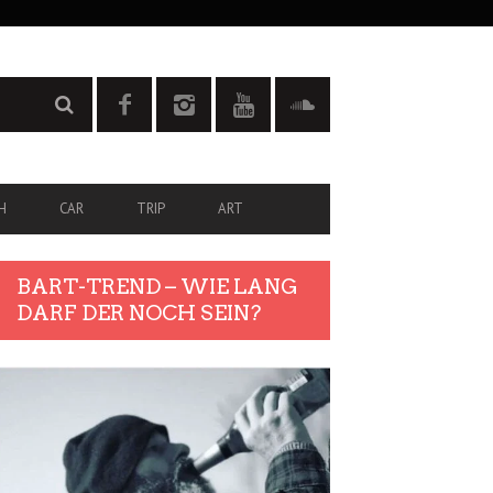
H
CAR
TRIP
ART
BART-TREND – WIE LANG
DARF DER NOCH SEIN?