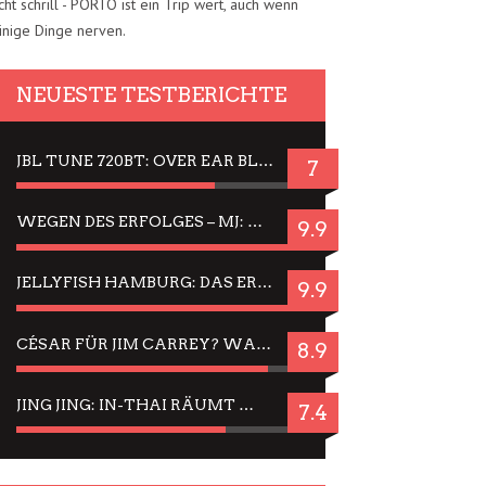
cht schrill - PORTO ist ein Trip wert, auch wenn
inige Dinge nerven.
NEUESTE TESTBERICHTE
JBL TUNE 720BT: OVER EAR BLUETOOTH KOPFHÖRER UM DIE 50,-€ IM DAUER-TEST
7
WEGEN DES ERFOLGES – MJ: MICHAEL JACKSON MUSICAL IN EINER MATINEE SEHEN
9.9
JELLYFISH HAMBURG: DAS ERFOLGREICHE SOMMER-MENÜ 2025 IN GEFÜHLEN UND BILDERN
9.9
CÉSAR FÜR JIM CARREY? WARUM DAS EINER DER NERVIGSTEN ACTORS IST UND BLEIBT
8.9
JING JING: IN-THAI RÄUMT WIEDER TITEL AB – EIN ZWEI-STUNDEN-ERLEBNISBERICHT
7.4