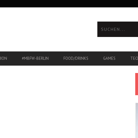
HION
#MBFW-BERLIN
FOOD/DRINKS
GAMES
TEC