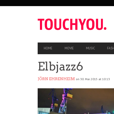
SEKUNDÄRE
NAVIGATION
HAUPT-
HOME
MOVIE
MUSIC
FAS
NAVIGATION
Elbjazz6
JÖRN EHRENHEIM
on 30. Mai 2015 at 10:13