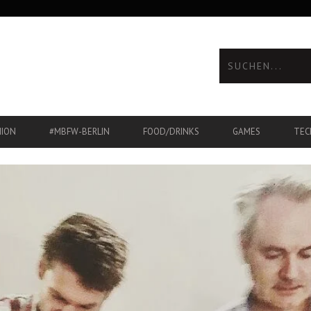
HION
#MBFW-BERLIN
FOOD/DRINKS
GAMES
TEC