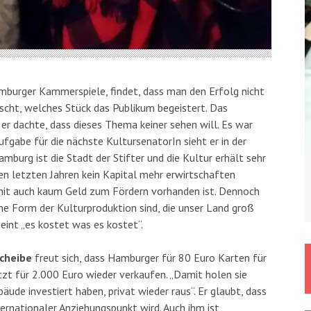
mburger Kammerspiele, findet, dass man den Erfolg nicht
ascht, welches Stück das Publikum begeistert. Das
er dachte, dass dieses Thema keiner sehen will. Es war
ufgabe für die nächste KultursenatorIn sieht er in der
mburg ist die Stadt der Stifter und die Kultur erhält sehr
den letzten Jahren kein Kapital mehr erwirtschaften
omit auch kaum Geld zum Fördern vorhanden ist. Dennoch
ine Form der Kulturproduktion sind, die unser Land groß
eint „es kostet was es kostet“.
Scheibe
freut sich, dass Hamburger für 80 Euro Karten für
etzt für 2.000 Euro wieder verkaufen. „Damit holen sie
äude investiert haben, privat wieder raus“. Er glaubt, dass
ternationaler Anziehungspunkt wird. Auch ihm ist