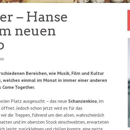
er – Hanse
im neuen
o
:00
hiedenen Bereichen, wie Musik, Film und Kultur
s, welches einmal im Monat in immer einer anderen
es Come Together.
coolen Platz ausgesucht – das neue
Schanzenkino
, im
7 öffnet. Jedoch schon jetzt wird es für das
wir die Treppen, führend um den alten, wahrscheinlich
hatten und im obersten Stock einschwebten, erwarteten
ich leicht zurücklehnen und chillen konnte, eine nette