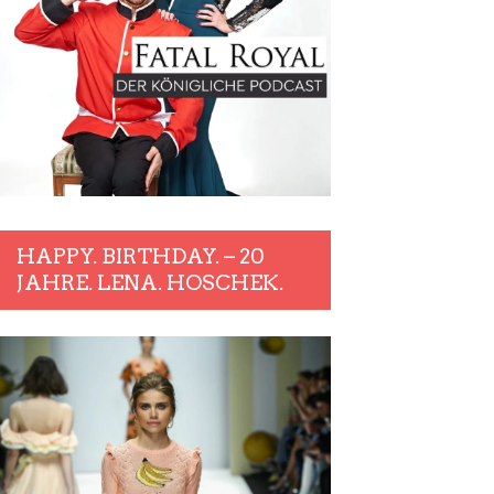
HAPPY. BIRTHDAY. – 20
JAHRE. LENA. HOSCHEK.