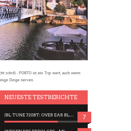
cht schrill - PORTO ist ein Trip wert, auch wenn
inige Dinge nerven.
NEUESTE TESTBERICHTE
JBL TUNE 720BT: OVER EAR BLUETOOTH KOPFHÖRER UM DIE 50,-€ IM DAUER-TEST
7