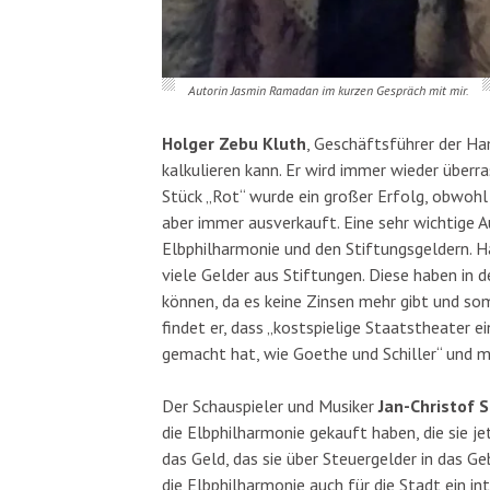
Autorin Jasmin Ramadan im kurzen Gespräch mit mir.
Holger Zebu Kluth
, Geschäftsführer der Ha
kalkulieren kann. Er wird immer wieder überr
Stück „Rot“ wurde ein großer Erfolg, obwohl 
aber immer ausverkauft. Eine sehr wichtige A
Elbphilharmonie und den Stiftungsgeldern. Ha
viele Gelder aus Stiftungen. Diese haben in 
können, da es keine Zinsen mehr gibt und s
findet er, dass „kostspielige Staatstheater e
gemacht hat, wie Goethe und Schiller“ und m
Der Schauspieler und Musiker
Jan-Christof 
die Elbphilharmonie gekauft haben, die sie j
das Geld, das sie über Steuergelder in das Geb
die Elbphilharmonie auch für die Stadt ein in