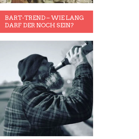
BART-TREND – WIE LANG
DARF DER NOCH SEIN?