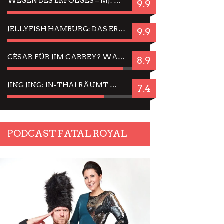
WEGEN DES ERFOLGES – MJ: MICHAEL JACKSON MUSICAL IN EINER MATINEE SEHEN
9.9
JELLYFISH HAMBURG: DAS ERFOLGREICHE SOMMER-MENÜ 2025 IN GEFÜHLEN UND BILDERN
9.9
CÉSAR FÜR JIM CARREY? WARUM DAS EINER DER NERVIGSTEN ACTORS IST UND BLEIBT
8.9
JING JING: IN-THAI RÄUMT WIEDER TITEL AB – EIN ZWEI-STUNDEN-ERLEBNISBERICHT
7.4
PODCAST FATAL ROYAL