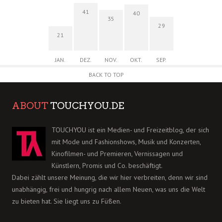
41
40
35
29
21
JAN.
DEZ.
NOV.
OKT.
SEP.
BACK TO TOP
ABOUT
TOUCHYOU.DE
TOUCHYOU ist ein Medien- und Freizeitblog, der sich
mit Mode und Fashionshows, Musik und Konzerten,
Kinofilmen- und Premieren, Vernissagen und
Künstlern, Promis und Co. beschäftigt.
Dabei zählt unsere Meinung, die wir hier verbreiten, denn wir sind
unabhängig, frei und hungrig nach allem Neuen, was uns die Welt
zu bieten hat. Sie liegt uns zu Füßen.