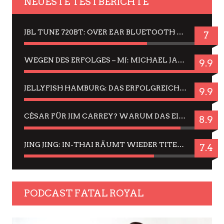
NEUESTE TESTBERICHTE
JBL TUNE 720BT: OVER EAR BLUETOOTH KOPFHÖRER UM DIE 50,-€ IM DAUER-TEST
7
WEGEN DES ERFOLGES – MJ: MICHAEL JACKSON MUSICAL IN EINER MATINEE SEHEN
9.9
JELLYFISH HAMBURG: DAS ERFOLGREICHE SOMMER-MENÜ 2025 IN GEFÜHLEN UND BILDERN
9.9
CÉSAR FÜR JIM CARREY? WARUM DAS EINER DER NERVIGSTEN ACTORS IST UND BLEIBT
8.9
JING JING: IN-THAI RÄUMT WIEDER TITEL AB – EIN ZWEI-STUNDEN-ERLEBNISBERICHT
7.4
PODCAST FATAL ROYAL