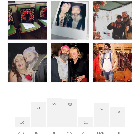
39
38
34
32
28
10
11
AUG.
JULI
JUNI
MAI
APR.
MÄRZ
FEB.