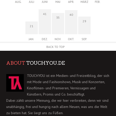
AUG.
JULI
JUNI
MAI
APR.
MÄRZ
FEB.
41
40
35
29
21
JAN.
DEZ.
NOV.
OKT.
SEP.
BACK TO TOP
ABOUT
TOUCHYOU.DE
TOUCHYOU ist ein Medien- und Freizeitblog, der sich
mit Mode und Fashionshows, Musik und Konzerten,
Kinofilmen- und Premieren, Vernissagen und
Künstlern, Promis und Co. beschäftigt.
Dabei zählt unsere Meinung, die wir hier verbreiten, denn wir sind
unabhängig, frei und hungrig nach allem Neuen, was uns die Welt
zu bieten hat. Sie liegt uns zu Füßen.