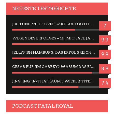
NEUESTE TESTBERICHTE
JBL TUNE 720BT: OVER EAR BLUETOOTH KOPFHÖRER UM DIE 50,-€ IM DAUER-TEST
7
WEGEN DES ERFOLGES – MJ: MICHAEL JACKSON MUSICAL IN EINER MATINEE SEHEN
9.9
JELLYFISH HAMBURG: DAS ERFOLGREICHE SOMMER-MENÜ 2025 IN GEFÜHLEN UND BILDERN
9.9
CÉSAR FÜR JIM CARREY? WARUM DAS EINER DER NERVIGSTEN ACTORS IST UND BLEIBT
8.9
JING JING: IN-THAI RÄUMT WIEDER TITEL AB – EIN ZWEI-STUNDEN-ERLEBNISBERICHT
7.4
PODCAST FATAL ROYAL