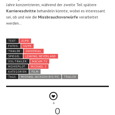
Jahre konzentrieren, während der zweite Teil spätere
Karriereschritte
behandeln könnte, wobei es interessant
sei, ob und wie die
Missbrauchsvorwürfe
verarbeitet
werden…
TEXT:
JE/PR
FOTOS:
SS/PR
TRAILER:
UNIVERSAL
SPIEGEL:
LEAVING NEVERLAND
XXL-TRAILER:
MACAM TV
MOVIEPILOT:
MICHAEL 2
KATEGORIEN
FILM
TAGS:
MICHAEL JACKSON BIO PIC
TRAILER
4
0