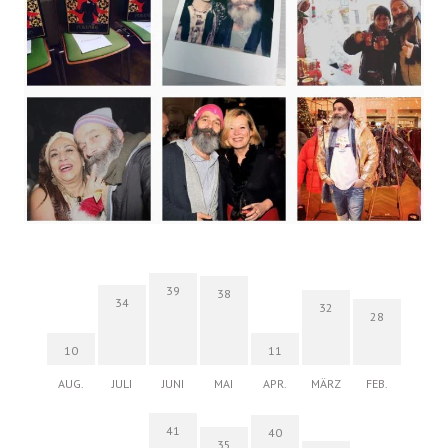
39
38
34
32
28
10
11
AUG.
JULI
JUNI
MAI
APR.
MÄRZ
FEB.
41
40
35