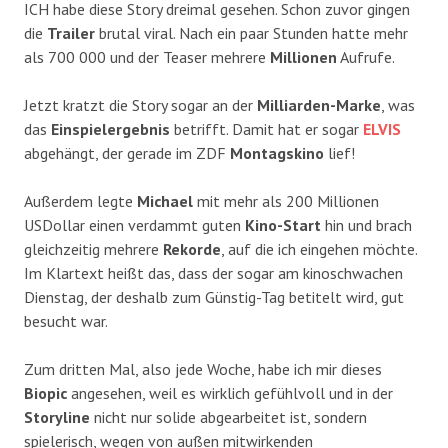
ICH habe diese Story dreimal gesehen. Schon zuvor gingen
die
Trailer
brutal viral. Nach ein paar Stunden hatte mehr
als 700 000 und der Teaser mehrere
Millionen
Aufrufe.
Jetzt kratzt die Story sogar an der
Milliarden-Marke
, was
das
Einspielergebnis
betrifft. Damit hat er sogar
ELVIS
abgehängt, der gerade im ZDF
Montagskino
lief!
Außerdem legte
Michael
mit mehr als 200 Millionen
USDollar einen verdammt guten
Kino-Start
hin und brach
gleichzeitig mehrere
Rekorde
, auf die ich eingehen möchte.
Im Klartext heißt das, dass der sogar am kinoschwachen
Dienstag, der deshalb zum Günstig-Tag betitelt wird, gut
besucht war.
Zum dritten Mal, also jede Woche, habe ich mir dieses
Biopic
angesehen, weil es wirklich gefühlvoll und in der
Storyline
nicht nur solide abgearbeitet ist, sondern
spielerisch, wegen von außen mitwirkenden