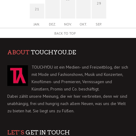
29
21
JAN.
DEZ.
NOV.
OKT.
SEP.
BACK TO TOP
ABOUT
TOUCHYOU.DE
TOUCHYOU ist ein Medien- und Freizeitblog, der sich
mit Mode und Fashionshows, Musik und Konzerten,
Kinofilmen- und Premieren, Vernissagen und
Künstlern, Promis und Co. beschäftigt.
Dabei zählt unsere Meinung, die wir hier verbreiten, denn wir sind
unabhängig, frei und hungrig nach allem Neuen, was uns die Welt
zu bieten hat. Sie liegt uns zu Füßen.
LET´S
GET IN TOUCH