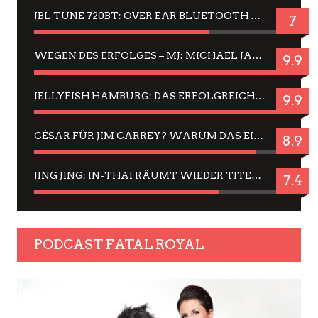
JBL TUNE 720BT: OVER EAR BLUETOOTH KOPFHÖRER UM DIE 50,-€ IM DAUER-TEST
7
WEGEN DES ERFOLGES – MJ: MICHAEL JACKSON MUSICAL IN EINER MATINEE SEHEN
9.9
JELLYFISH HAMBURG: DAS ERFOLGREICHE SOMMER-MENÜ 2025 IN GEFÜHLEN UND BILDERN
9.9
CÉSAR FÜR JIM CARREY? WARUM DAS EINER DER NERVIGSTEN ACTORS IST UND BLEIBT
8.9
JING JING: IN-THAI RÄUMT WIEDER TITEL AB – EIN ZWEI-STUNDEN-ERLEBNISBERICHT
7.4
PODCAST FATAL ROYAL