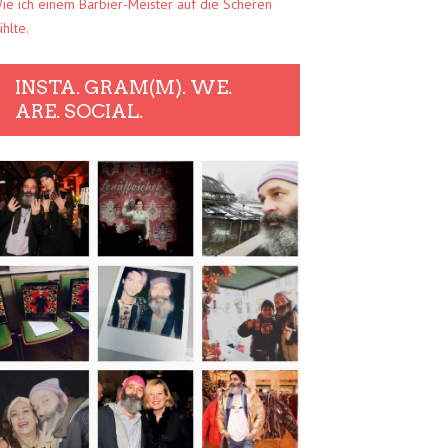
ie ich einem Barbier-Meister auf die Scheren
ühlte.
INSTA. GRAM(M). WE.
ARE. SOCIAL.