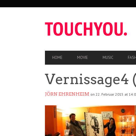
SEKUNDÄRE
NAVIGATION
HAUPT-
HOME
MOVIE
MUSIC
FAS
NAVIGATION
Vernissage4 (
JÖRN EHRENHEIM
on 22. Februar 2015 at 14: