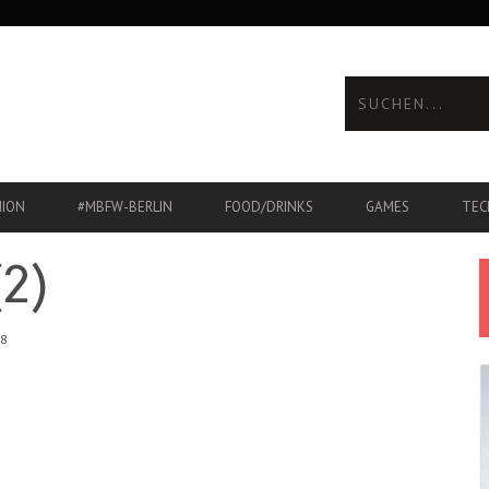
HION
#MBFW-BERLIN
FOOD/DRINKS
GAMES
TEC
2)
08