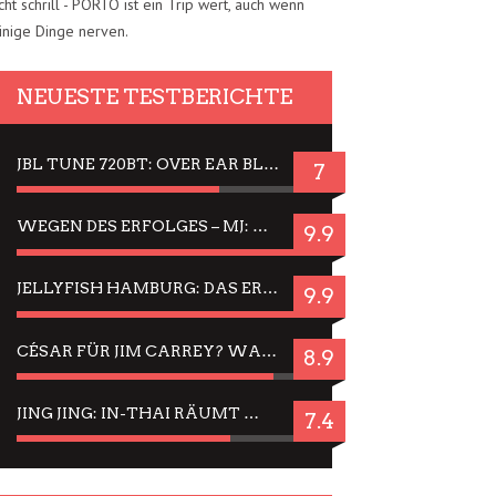
cht schrill - PORTO ist ein Trip wert, auch wenn
inige Dinge nerven.
NEUESTE TESTBERICHTE
JBL TUNE 720BT: OVER EAR BLUETOOTH KOPFHÖRER UM DIE 50,-€ IM DAUER-TEST
7
WEGEN DES ERFOLGES – MJ: MICHAEL JACKSON MUSICAL IN EINER MATINEE SEHEN
9.9
JELLYFISH HAMBURG: DAS ERFOLGREICHE SOMMER-MENÜ 2025 IN GEFÜHLEN UND BILDERN
9.9
CÉSAR FÜR JIM CARREY? WARUM DAS EINER DER NERVIGSTEN ACTORS IST UND BLEIBT
8.9
JING JING: IN-THAI RÄUMT WIEDER TITEL AB – EIN ZWEI-STUNDEN-ERLEBNISBERICHT
7.4