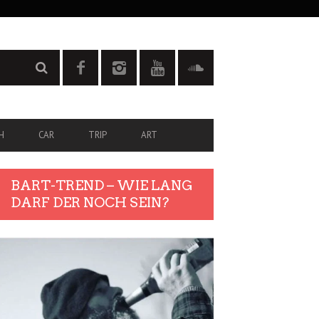
H
CAR
TRIP
ART
BART-TREND – WIE LANG
DARF DER NOCH SEIN?