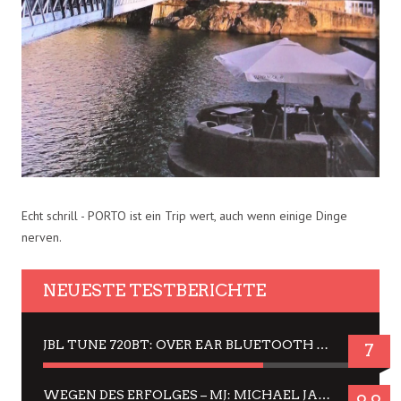
Echt schrill - PORTO ist ein Trip wert, auch wenn einige Dinge
nerven.
NEUESTE TESTBERICHTE
JBL TUNE 720BT: OVER EAR BLUETOOTH KOPFHÖRER UM DIE 50,-€ IM DAUER-TEST
7
WEGEN DES ERFOLGES – MJ: MICHAEL JACKSON MUSICAL IN EINER MATINEE SEHEN