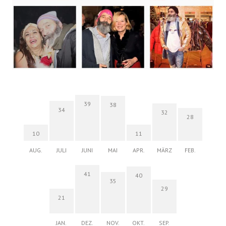
39
38
34
32
28
10
11
AUG.
JULI
JUNI
MAI
APR.
MÄRZ
FEB.
41
40
35
29
21
JAN.
DEZ.
NOV.
OKT.
SEP.