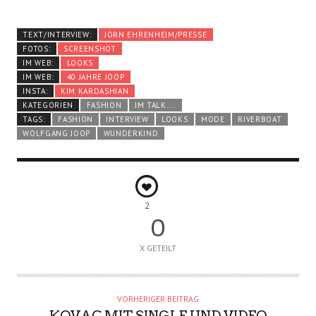
TEXT/INTERVIEW:
JÖRN EHRENHEIM/PRESSE
FOTOS:
SCREENSHOT
IM WEB:
LOOKS
IM WEB:
40 JAHRE JOOP
INSTA:
KIM KARDASHIAN
KATEGORIEN
FASHION
IM TALK....
TAGS:
FASHION
INTERVIEW
LOOKS
MODE
RIVERBOAT
WOLFGANG JOOP
WUNDERKIND
2
0
X GETEILT
VORHERIGER BEITRAG
KOVAC MIT SINGLE UND VIDEO