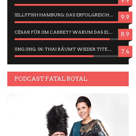
9.9
JELLYFISH HAMBURG: DAS ERFOLGREICHE SOMMER-MENÜ 2025 IN GEFÜHLEN UND BILDERN
9.9
CÉSAR FÜR JIM CARREY? WARUM DAS EINER DER NERVIGSTEN ACTORS IST UND BLEIBT
8.9
JING JING: IN-THAI RÄUMT WIEDER TITEL AB – EIN ZWEI-STUNDEN-ERLEBNISBERICHT
7.4
PODCAST FATAL ROYAL