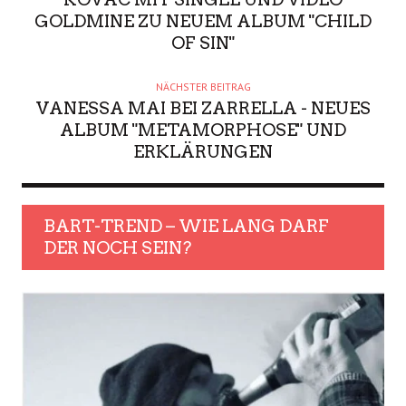
GOLDMINE ZU NEUEM ALBUM "CHILD
OF SIN"
NÄCHSTER BEITRAG
VANESSA MAI BEI ZARRELLA - NEUES
ALBUM "METAMORPHOSE" UND
ERKLÄRUNGEN
BART-TREND – WIE LANG DARF
DER NOCH SEIN?