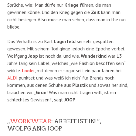
Sprüche, wie: Man dürfe nur
Kriege
führen, die man
gewinnen könne. Und den Krieg gegen die
Zeit
kann man
nicht besiegen. Also müsse man sehen, dass man in the run
bliebe.
Das Verhältnis zu Karl
Lagerfeld
sei sehr gespalten
gewesen. Mit seinem Tod ginge jedoch eine Epoche vorbei.
Wolfgang
Joop
ist noch da, und wie.
Wunderkind
war 13
Jahre lang sein Label, welches „wie Fashion besoffen sein“
wirkte.
Looks
, mit denen er sogar seit ein paar Jahren bei
ALDI
punktet und was weiß ich nich´ für Brands noch
kommen, aus denen Schuhe aus
Plastik
und sowas her sind,
brauchen wir. „
Grün
! Was man nicht tragen will, ist ein
schlechtes Gewissen!“, sagt
JOOP
.
„
WORKWEAR
: ARBEIT IST IN!“,
WOLFGANG JOOP