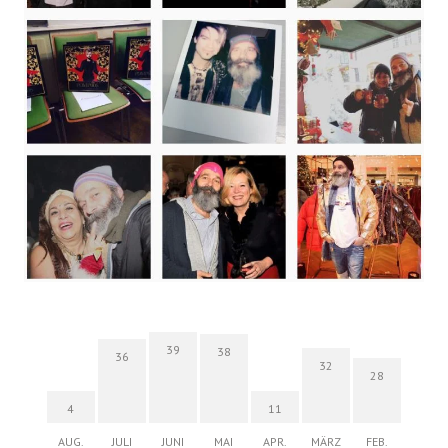
39
38
36
32
28
4
11
AUG.
JULI
JUNI
MAI
APR.
MÄRZ
FEB.