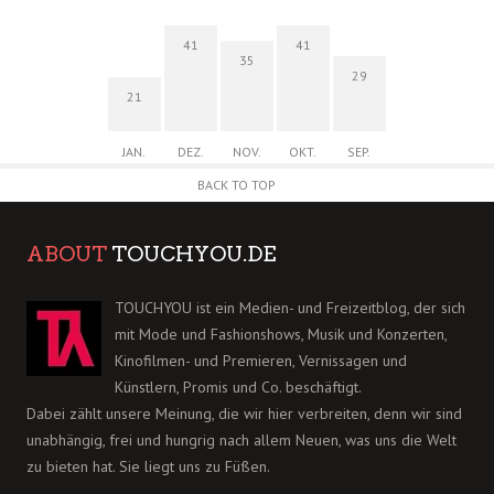
41
41
35
29
21
JAN.
DEZ.
NOV.
OKT.
SEP.
BACK TO TOP
ABOUT
TOUCHYOU.DE
TOUCHYOU ist ein Medien- und Freizeitblog, der sich
mit Mode und Fashionshows, Musik und Konzerten,
Kinofilmen- und Premieren, Vernissagen und
Künstlern, Promis und Co. beschäftigt.
Dabei zählt unsere Meinung, die wir hier verbreiten, denn wir sind
unabhängig, frei und hungrig nach allem Neuen, was uns die Welt
zu bieten hat. Sie liegt uns zu Füßen.