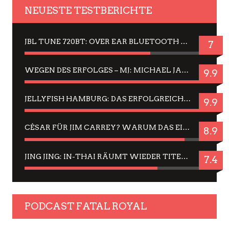
NEUESTE TESTBERICHTE
JBL TUNE 720BT: OVER EAR BLUETOOTH KOPFHÖRER UM DIE 50,-€ IM DAUER-TEST
7
WEGEN DES ERFOLGES – MJ: MICHAEL JACKSON MUSICAL IN EINER MATINEE SEHEN
9.9
JELLYFISH HAMBURG: DAS ERFOLGREICHE SOMMER-MENÜ 2025 IN GEFÜHLEN UND BILDERN
9.9
CÉSAR FÜR JIM CARREY? WARUM DAS EINER DER NERVIGSTEN ACTORS IST UND BLEIBT
8.9
JING JING: IN-THAI RÄUMT WIEDER TITEL AB – EIN ZWEI-STUNDEN-ERLEBNISBERICHT
7.4
PODCAST FATAL ROYAL