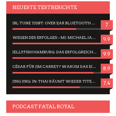
NEUESTE TESTBERICHTE
JBL TUNE 720BT: OVER EAR BLUETOOTH KOPFHÖRER UM DIE 50,-€ IM DAUER-TEST
7
WEGEN DES ERFOLGES – MJ: MICHAEL JACKSON MUSICAL IN EINER MATINEE SEHEN
9.9
JELLYFISH HAMBURG: DAS ERFOLGREICHE SOMMER-MENÜ 2025 IN GEFÜHLEN UND BILDERN
9.9
CÉSAR FÜR JIM CARREY? WARUM DAS EINER DER NERVIGSTEN ACTORS IST UND BLEIBT
8.9
JING JING: IN-THAI RÄUMT WIEDER TITEL AB – EIN ZWEI-STUNDEN-ERLEBNISBERICHT
7.4
PODCAST FATAL ROYAL