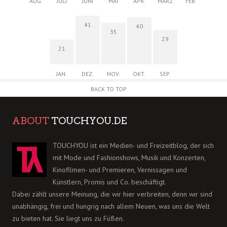
AUG.
JULI
JUNI
MAI
APR.
MÄRZ
FEB.
41
40
35
29
21
JAN.
DEZ.
NOV.
OKT.
SEP.
BACK TO TOP
ABOUT
TOUCHYOU.DE
TOUCHYOU ist ein Medien- und Freizeitblog, der sich
mit Mode und Fashionshows, Musik und Konzerten,
Kinofilmen- und Premieren, Vernissagen und
Künstlern, Promis und Co. beschäftigt.
Dabei zählt unsere Meinung, die wir hier verbreiten, denn wir sind
unabhängig, frei und hungrig nach allem Neuen, was uns die Welt
zu bieten hat. Sie liegt uns zu Füßen.