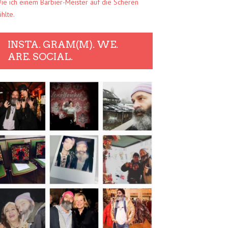
ie ich einem Barbier-Meister auf die Scheren
ühlte.
INSTA. GRAM(M). WE.
ARE. SOCIAL.