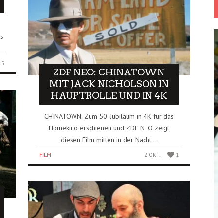
es
5
ZDF NEO: CHINATOWN
MIT JACK NICHOLSON IN
HAUPTROLLE UND IN 4K
CHINATOWN: Zum 50. Jubiläum in 4K für das
Homekino erschienen und ZDF NEO zeigt
diesen Film mitten in der Nacht...
FILM
2 OKT.
1