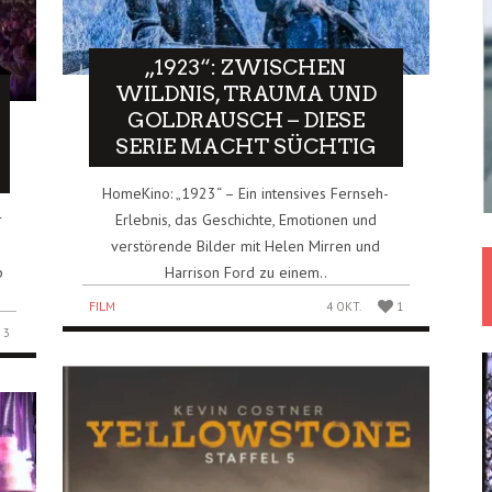
„1923“: ZWISCHEN
WILDNIS, TRAUMA UND
GOLDRAUSCH – DIESE
SERIE MACHT SÜCHTIG
HomeKino: „1923“ – Ein intensives Fernseh-
r
Erlebnis, das Geschichte, Emotionen und
verstörende Bilder mit Helen Mirren und
b
Harrison Ford zu einem..
FILM
4 OKT.
1
3