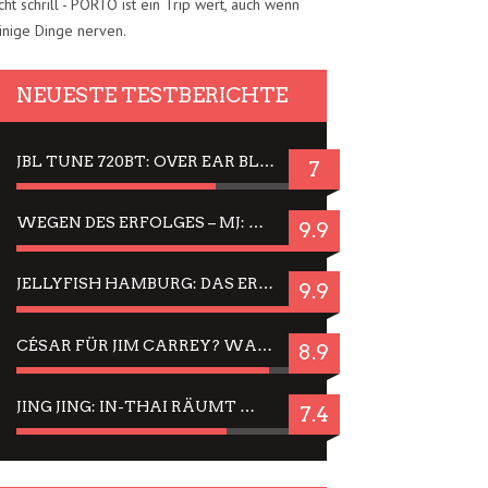
cht schrill - PORTO ist ein Trip wert, auch wenn
inige Dinge nerven.
NEUESTE TESTBERICHTE
JBL TUNE 720BT: OVER EAR BLUETOOTH KOPFHÖRER UM DIE 50,-€ IM DAUER-TEST
7
WEGEN DES ERFOLGES – MJ: MICHAEL JACKSON MUSICAL IN EINER MATINEE SEHEN
9.9
JELLYFISH HAMBURG: DAS ERFOLGREICHE SOMMER-MENÜ 2025 IN GEFÜHLEN UND BILDERN
9.9
CÉSAR FÜR JIM CARREY? WARUM DAS EINER DER NERVIGSTEN ACTORS IST UND BLEIBT
8.9
JING JING: IN-THAI RÄUMT WIEDER TITEL AB – EIN ZWEI-STUNDEN-ERLEBNISBERICHT
7.4