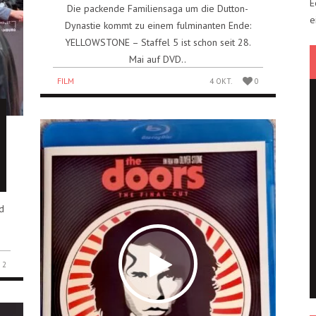
E
Die packende Familiensaga um die Dutton-
e
Dynastie kommt zu einem fulminanten Ende:
YELLOWSTONE – Staffel 5 ist schon seit 28.
Mai auf DVD..
FILM
4 OKT.
0
d
2