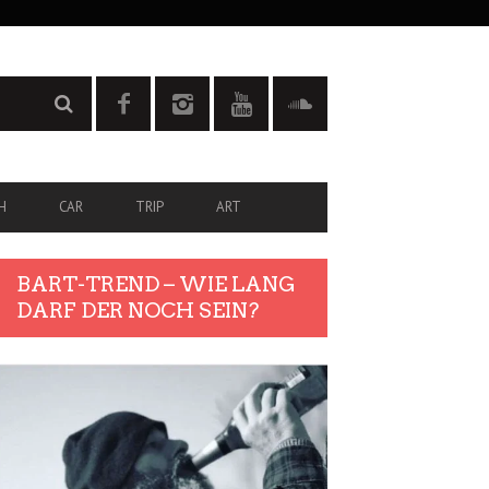
H
CAR
TRIP
ART
BART-TREND – WIE LANG
DARF DER NOCH SEIN?