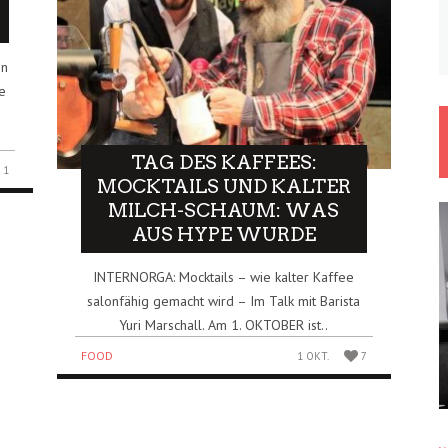
on
e
TAG DES KAFFEES:
1
MOCKTAILS UND KALTER
MILCH-SCHAUM: WAS
AUS HYPE WURDE
INTERNORGA: Mocktails – wie kalter Kaffee
salonfähig gemacht wird – Im Talk mit Barista
Yuri Marschall. Am 1. OKTOBER ist..
FOOD
1 OKT.
7