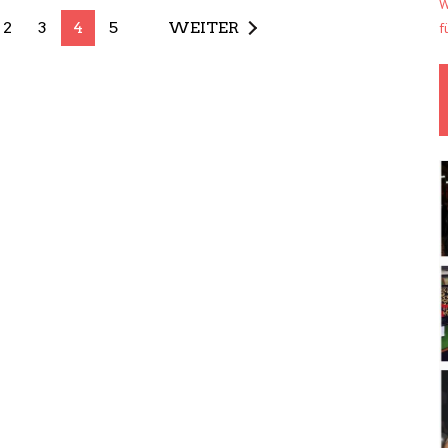
W
2
3
4
5
WEITER
f