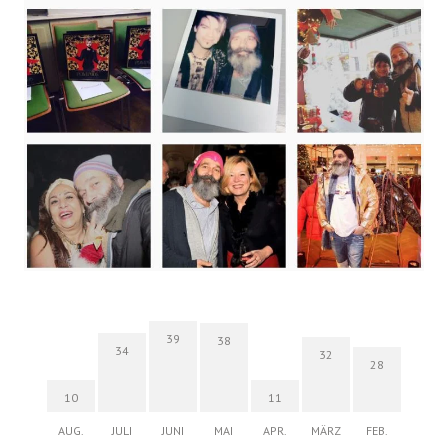
39
38
34
32
28
10
11
AUG.
JULI
JUNI
MAI
APR.
MÄRZ
FEB.