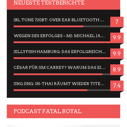
NEUESTE TESTBERICHTE
JBL TUNE 720BT: OVER EAR BLUETOOTH KOPFHÖRER UM DIE 50,-€ IM DAUER-TEST
7
WEGEN DES ERFOLGES – MJ: MICHAEL JACKSON MUSICAL IN EINER MATINEE SEHEN
9.9
JELLYFISH HAMBURG: DAS ERFOLGREICHE SOMMER-MENÜ 2025 IN GEFÜHLEN UND BILDERN
9.9
CÉSAR FÜR JIM CARREY? WARUM DAS EINER DER NERVIGSTEN ACTORS IST UND BLEIBT
8.9
JING JING: IN-THAI RÄUMT WIEDER TITEL AB – EIN ZWEI-STUNDEN-ERLEBNISBERICHT
7.4
PODCAST FATAL ROYAL