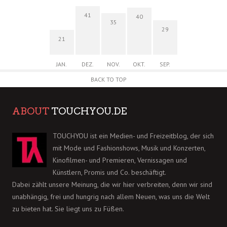
41
40
35
29
21
JAN.
DEZ.
NOV.
OKT.
SEP.
BACK TO TOP
ABOUT
TOUCHYOU.DE
TOUCHYOU ist ein Medien- und Freizeitblog, der sich
mit Mode und Fashionshows, Musik und Konzerten,
Kinofilmen- und Premieren, Vernissagen und
Künstlern, Promis und Co. beschäftigt.
Dabei zählt unsere Meinung, die wir hier verbreiten, denn wir sind
unabhängig, frei und hungrig nach allem Neuen, was uns die Welt
zu bieten hat. Sie liegt uns zu Füßen.