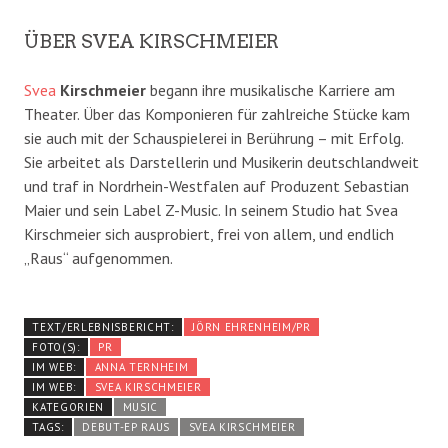
ÜBER SVEA KIRSCHMEIER
Svea
Kirschmeier
begann ihre musikalische Karriere am
Theater. Über das Komponieren für zahlreiche Stücke kam
sie auch mit der Schauspielerei in Berührung – mit Erfolg.
Sie arbeitet als Darstellerin und Musikerin deutschlandweit
und traf in Nordrhein-Westfalen auf Produzent Sebastian
Maier und sein Label Z-Music. In seinem Studio hat Svea
Kirschmeier sich ausprobiert, frei von allem, und endlich
„Raus“ aufgenommen.
TEXT/ERLEBNISBERICHT:
JÖRN EHRENHEIM/PR
FOTO(S):
PR
IM WEB:
ANNA TERNHEIM
IM WEB:
SVEA KIRSCHMEIER
KATEGORIEN
MUSIC
TAGS:
DEBUT-EP RAUS
SVEA KIRSCHMEIER