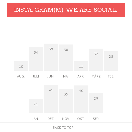
INSTA. GRAM(M). WE. ARE. SOCIAL.
39
38
34
32
28
10
11
AUG.
JULI
JUNI
MAI
APR.
MÄRZ
FEB.
41
40
35
29
21
JAN.
DEZ.
NOV.
OKT.
SEP.
BACK TO TOP