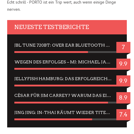
Echt schrill - PORTO ist ein Trip wert, auch wenn einige Dinge
nerven.
NEUESTE TESTBERICHTE
JBL TUNE 720BT: OVER EAR BLUETOOTH KOPFHÖRER UM DIE 50,-€ IM DAUER-TEST
7
WEGEN DES ERFOLGES – MJ: MICHAEL JACKSON MUSICAL IN EINER MATINEE SEHEN
9.9
JELLYFISH HAMBURG: DAS ERFOLGREICHE SOMMER-MENÜ 2025 IN GEFÜHLEN UND BILDERN
9.9
CÉSAR FÜR JIM CARREY? WARUM DAS EINER DER NERVIGSTEN ACTORS IST UND BLEIBT
8.9
JING JING: IN-THAI RÄUMT WIEDER TITEL AB – EIN ZWEI-STUNDEN-ERLEBNISBERICHT
7.4