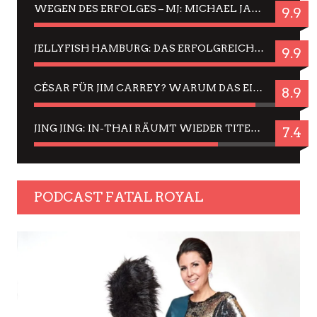
WEGEN DES ERFOLGES – MJ: MICHAEL JACKSON MUSICAL IN EINER MATINEE SEHEN
9.9
JELLYFISH HAMBURG: DAS ERFOLGREICHE SOMMER-MENÜ 2025 IN GEFÜHLEN UND BILDERN
9.9
CÉSAR FÜR JIM CARREY? WARUM DAS EINER DER NERVIGSTEN ACTORS IST UND BLEIBT
8.9
JING JING: IN-THAI RÄUMT WIEDER TITEL AB – EIN ZWEI-STUNDEN-ERLEBNISBERICHT
7.4
PODCAST FATAL ROYAL