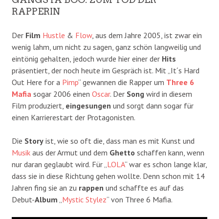
RAPPERIN
Der
Film
Hustle
&
Flow
, aus dem Jahre 2005, ist zwar ein
wenig lahm, um nicht zu sagen, ganz schön langweilig und
eintönig gehalten, jedoch wurde hier einer der
Hits
präsentiert, der noch heute im Gespräch ist. Mit „It´s Hard
Out Here for a
Pimp
“ gewannen die Rapper um
Three 6
Mafia
sogar 2006 einen
Oscar
. Der
Song
wird in diesem
Film produziert,
eingesungen
und sorgt dann sogar für
einen Karrierestart der Protagonisten.
Die
Story
ist, wie so oft die, dass man es mit Kunst und
Musik
aus der Armut und dem
Ghetto
schaffen kann, wenn
nur daran geglaubt wird. Für „
LOLA
“ war es schon lange klar,
dass sie in diese Richtung gehen wollte. Denn schon mit 14
Jahren fing sie an zu
rappen
und schaffte es auf das
Debut-
Album
„
Mystic Stylez
“ von Three 6 Mafia.