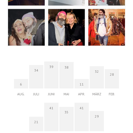
39
38
34
32
28
6
11
AUG.
JULI
JUNI
MAI
APR.
MÄRZ
FEB.
41
41
35
29
21