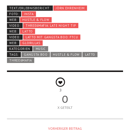
TEXT/ERLEBNISBERICHT:
JÖRN EHRENHEIM
FOTO:
INSTA
WEB:
HUSTLE & FLOW
VIDEO:
THREE6MAFIA: LATE NIGHT TIP
WEB:
LATTO
VIDEO:
LATTO MIT GANGSTA BOO: FTCU
WEB:
GLORILLAS
KATEGORIEN
MUSIC
TAGS:
GANGSTA BOO
HUSTLE & FLOW
LATTO
THREE6MAFIA
3
0
X GETEILT
VORHERIGER BEITRAG