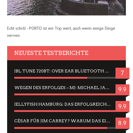
Echt schrill - PORTO ist ein Trip wert, auch wenn einige Dinge
nerven.
NEUESTE TESTBERICHTE
JBL TUNE 720BT: OVER EAR BLUETOOTH KOPFHÖRER UM DIE 50,-€ IM DAUER-TEST
7
WEGEN DES ERFOLGES – MJ: MICHAEL JACKSON MUSICAL IN EINER MATINEE SEHEN
9.9
JELLYFISH HAMBURG: DAS ERFOLGREICHE SOMMER-MENÜ 2025 IN GEFÜHLEN UND BILDERN
9.9
CÉSAR FÜR JIM CARREY? WARUM DAS EINER DER NERVIGSTEN ACTORS IST UND BLEIBT
8.9