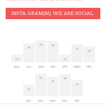
INSTA. GRAM(M). WE. ARE. SOCIAL.
39
38
34
32
28
10
11
AUG.
JULI
JUNI
MAI
APR.
MÄRZ
FEB.
41
40
35
29
21
JAN.
DEZ.
NOV.
OKT.
SEP.