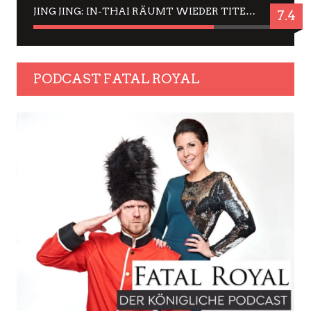
JING JING: IN-THAI RÄUMT WIEDER TITEL AB – EIN ZWEI-STUNDEN-ERLEBNISBERICHT
7.4
PODCAST FATAL ROYAL