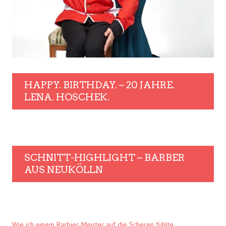
HAPPY. BIRTHDAY. – 20 JAHRE.
LENA. HOSCHEK.
SCHNITT-HIGHLIGHT – BARBER
AUS NEUKÖLLN
Wie ich einem Barbier-Meister auf die Scheren fühlte.