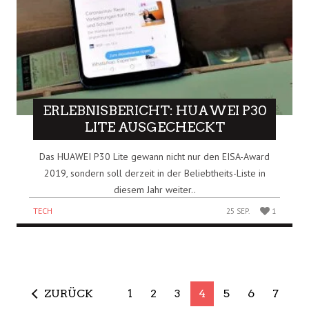
ERLEBNISBERICHT: HUAWEI P30
LITE AUSGECHECKT
Das HUAWEI P30 Lite gewann nicht nur den EISA-Award
2019, sondern soll derzeit in der Beliebtheits-Liste in
diesem Jahr weiter..
TECH
25 SEP.
1
ZURÜCK
1
2
3
4
5
6
7