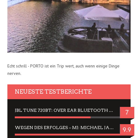
Echt schrill - PORTO ist ein Trip wert, auch wenn einige Dinge
nerven.
NEUESTE TESTBERICHTE
JBL TUNE 720BT: OVER EAR BLUETOOTH KOPFHÖRER UM DIE 50,-€ IM DAUER-TEST
7
WEGEN DES ERFOLGES – MJ: MICHAEL JACKSON MUSICAL IN EINER MATINEE SEHEN
9.9