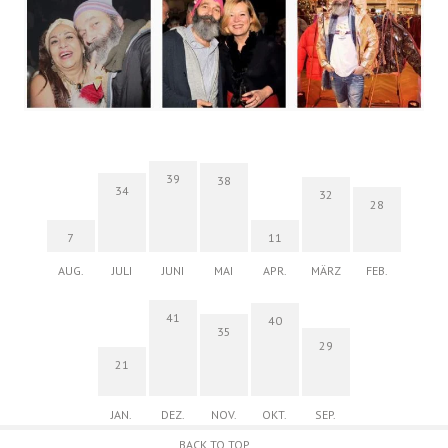
39
38
34
32
28
7
11
AUG.
JULI
JUNI
MAI
APR.
MÄRZ
FEB.
41
40
35
29
21
JAN.
DEZ.
NOV.
OKT.
SEP.
BACK TO TOP