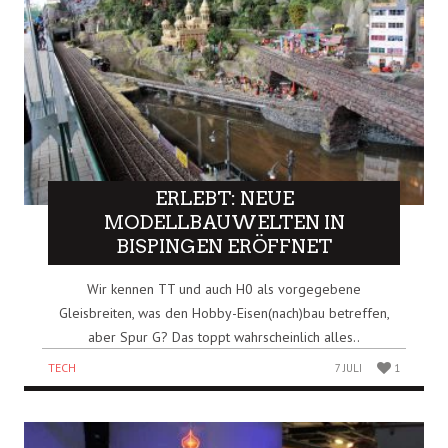
ERLEBT: NEUE
MODELLBAUWELTEN IN
BISPINGEN ERÖFFNET
Wir kennen TT und auch H0 als vorgegebene
Gleisbreiten, was den Hobby-Eisen(nach)bau betreffen,
aber Spur G? Das toppt wahrscheinlich alles..
TECH
7 JULI
1