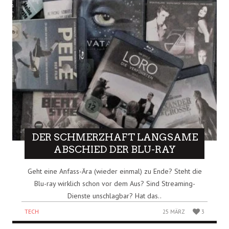
DER SCHMERZHAFT LANGSAME
ABSCHIED DER BLU-RAY
Geht eine Anfass-Ära (wieder einmal) zu Ende? Steht die
Blu-ray wirklich schon vor dem Aus? Sind Streaming-
Dienste unschlagbar? Hat das..
TECH
25 MÄRZ
3