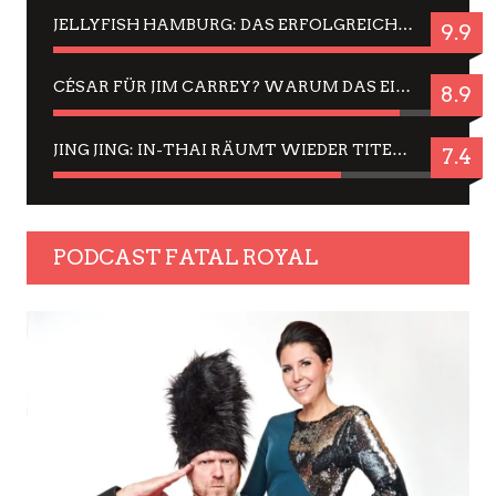
JELLYFISH HAMBURG: DAS ERFOLGREICHE SOMMER-MENÜ 2025 IN GEFÜHLEN UND BILDERN
9.9
CÉSAR FÜR JIM CARREY? WARUM DAS EINER DER NERVIGSTEN ACTORS IST UND BLEIBT
8.9
JING JING: IN-THAI RÄUMT WIEDER TITEL AB – EIN ZWEI-STUNDEN-ERLEBNISBERICHT
7.4
PODCAST FATAL ROYAL