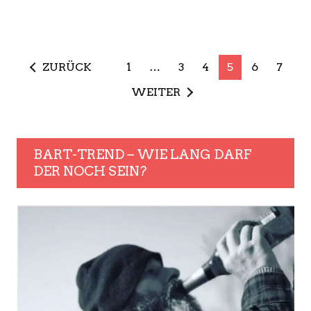
ZURÜCK
1
…
3
4
5
6
7
WEITER
BART-TREND – WIE LANG DARF
DER NOCH SEIN?