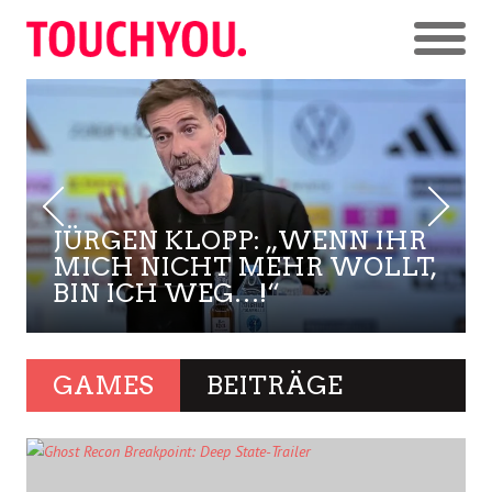
JÜRGEN KLOPP: „WENN IHR
MICH NICHT MEHR WOLLT,
BIN ICH WEG…!“
GAMES
BEITRÄGE