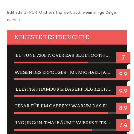
Echt schrill - PORTO ist ein Trip wert, auch wenn einige Dinge
nerven.
NEUESTE TESTBERICHTE
JBL TUNE 720BT: OVER EAR BLUETOOTH KOPFHÖRER UM DIE 50,-€ IM DAUER-TEST
7
WEGEN DES ERFOLGES – MJ: MICHAEL JACKSON MUSICAL IN EINER MATINEE SEHEN
9.9
JELLYFISH HAMBURG: DAS ERFOLGREICHE SOMMER-MENÜ 2025 IN GEFÜHLEN UND BILDERN
9.9
CÉSAR FÜR JIM CARREY? WARUM DAS EINER DER NERVIGSTEN ACTORS IST UND BLEIBT
8.9
JING JING: IN-THAI RÄUMT WIEDER TITEL AB – EIN ZWEI-STUNDEN-ERLEBNISBERICHT
7.4