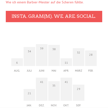
Wie ich einem Barbier-Meister auf die Scheren fühlte.
INSTA. GRAM(M). WE. ARE. SOCIAL.
39
38
34
32
28
6
11
AUG.
JULI
JUNI
MAI
APR.
MÄRZ
FEB.
41
41
35
29
21
JAN.
DEZ.
NOV.
OKT.
SEP.