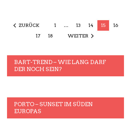
ZURÜCK
1
…
13
14
15
16
17
18
WEITER
BART-TREND – WIE LANG DARF
DER NOCH SEIN?
PORTO – SUNSET IM SÜDEN
EUROPAS