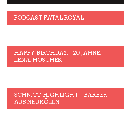
PODCAST FATAL ROYAL
HAPPY. BIRTHDAY. – 20 JAHRE.
LENA. HOSCHEK.
SCHNITT-HIGHLIGHT – BARBER
AUS NEUKÖLLN