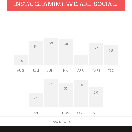
INSTA. GRAM(M). WE. ARE. SOCIAL.
39
38
34
32
28
10
11
AUG.
JULI
JUNI
MAI
APR.
MÄRZ
FEB.
41
40
35
29
21
JAN.
DEZ.
NOV.
OKT.
SEP.
BACK TO TOP