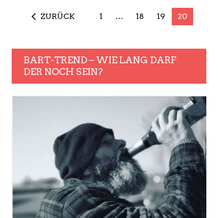
ZURÜCK
1
…
18
19
20
BART-TREND – WIE LANG DARF
DER NOCH SEIN?