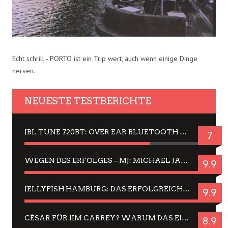
Echt schrill - PORTO ist ein Trip wert, auch wenn einige Dinge
nerven.
NEUESTE TESTBERICHTE
JBL TUNE 720BT: OVER EAR BLUETOOTH KOPFHÖRER UM DIE 50,-€ IM DAUER-TEST
7
WEGEN DES ERFOLGES – MJ: MICHAEL JACKSON MUSICAL IN EINER MATINEE SEHEN
9.9
JELLYFISH HAMBURG: DAS ERFOLGREICHE SOMMER-MENÜ 2025 IN GEFÜHLEN UND BILDERN
9.9
CÉSAR FÜR JIM CARREY? WARUM DAS EINER DER NERVIGSTEN ACTORS IST UND BLEIBT
8.9