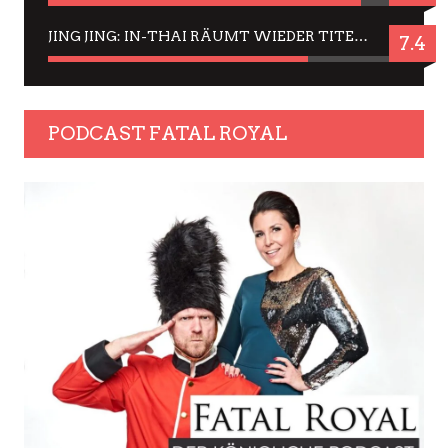
JING JING: IN-THAI RÄUMT WIEDER TITEL AB – EIN ZWEI-STUNDEN-ERLEBNISBERICHT
7.4
PODCAST FATAL ROYAL