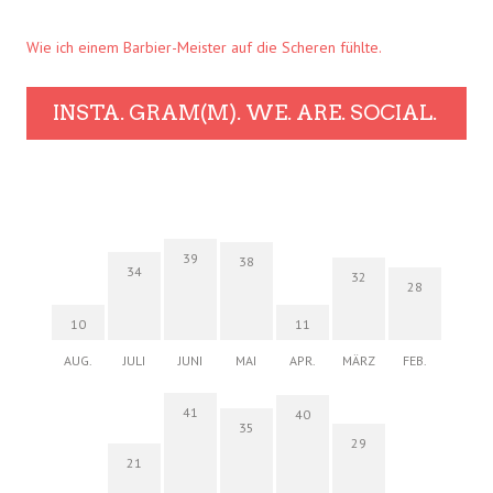
Wie ich einem Barbier-Meister auf die Scheren fühlte.
INSTA. GRAM(M). WE. ARE. SOCIAL.
39
38
34
32
28
10
11
AUG.
JULI
JUNI
MAI
APR.
MÄRZ
FEB.
41
40
35
29
21