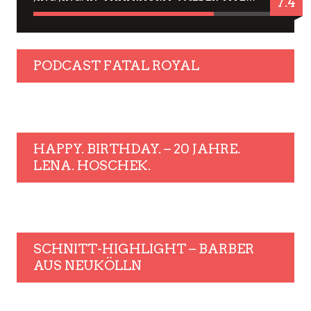
7.4
PODCAST FATAL ROYAL
HAPPY. BIRTHDAY. – 20 JAHRE.
LENA. HOSCHEK.
SCHNITT-HIGHLIGHT – BARBER
AUS NEUKÖLLN