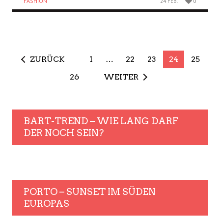
FASHION
24 FEB.
0
ZURÜCK
1
…
22
23
24
25
26
WEITER
BART-TREND – WIE LANG DARF
DER NOCH SEIN?
PORTO – SUNSET IM SÜDEN
EUROPAS