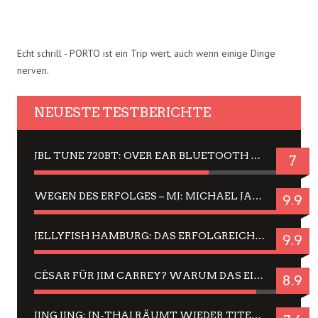
Echt schrill - PORTO ist ein Trip wert, auch wenn einige Dinge
nerven.
NEUESTE TESTBERICHTE
JBL TUNE 720BT: OVER EAR BLUETOOTH KOPFHÖRER UM DIE 50,-€ IM DAUER-TEST
7
WEGEN DES ERFOLGES – MJ: MICHAEL JACKSON MUSICAL IN EINER MATINEE SEHEN
9.9
JELLYFISH HAMBURG: DAS ERFOLGREICHE SOMMER-MENÜ 2025 IN GEFÜHLEN UND BILDERN
9.9
CÉSAR FÜR JIM CARREY? WARUM DAS EINER DER NERVIGSTEN ACTORS IST UND BLEIBT
8.9
JING JING: IN-THAI RÄUMT WIEDER TITEL AB – EIN ZWEI-STUNDEN-ERLEBNISBERICHT