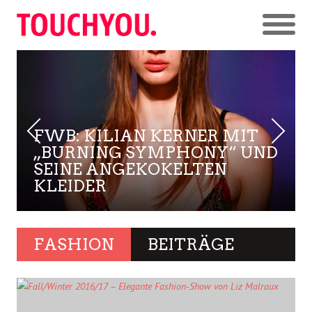
FWB: KILIAN KERNER MIT
„BURNING SYMPHONY“ UND
SEINE ANGEKOKELTEN
KLEIDER
FASHION
BEITRÄGE