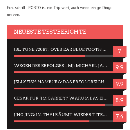
Echt schrill - PORTO ist ein Trip wert, auch wenn einige Dinge
nerven.
NEUESTE TESTBERICHTE
JBL TUNE 720BT: OVER EAR BLUETOOTH KOPFHÖRER UM DIE 50,-€ IM DAUER-TEST
7
WEGEN DES ERFOLGES – MJ: MICHAEL JACKSON MUSICAL IN EINER MATINEE SEHEN
9.9
JELLYFISH HAMBURG: DAS ERFOLGREICHE SOMMER-MENÜ 2025 IN GEFÜHLEN UND BILDERN
9.9
CÉSAR FÜR JIM CARREY? WARUM DAS EINER DER NERVIGSTEN ACTORS IST UND BLEIBT
8.9
JING JING: IN-THAI RÄUMT WIEDER TITEL AB – EIN ZWEI-STUNDEN-ERLEBNISBERICHT
7.4