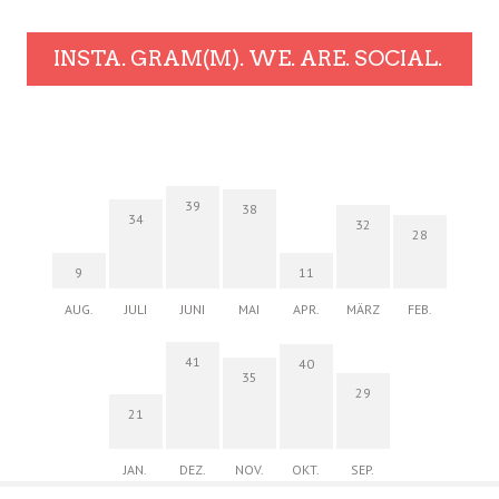
INSTA. GRAM(M). WE. ARE. SOCIAL.
39
38
34
32
28
9
11
AUG.
JULI
JUNI
MAI
APR.
MÄRZ
FEB.
41
40
35
29
21
JAN.
DEZ.
NOV.
OKT.
SEP.