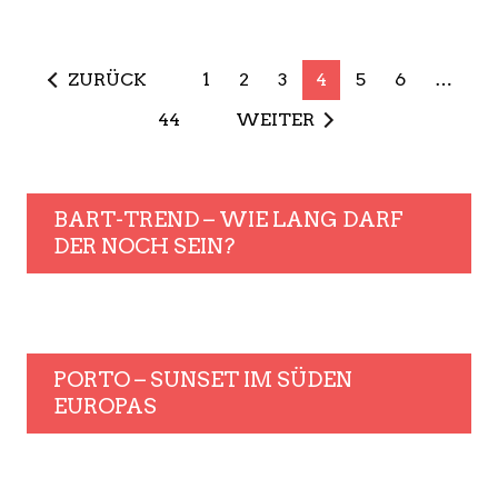
ZURÜCK
1
2
3
4
5
6
…
44
WEITER
BART-TREND – WIE LANG DARF
DER NOCH SEIN?
PORTO – SUNSET IM SÜDEN
EUROPAS