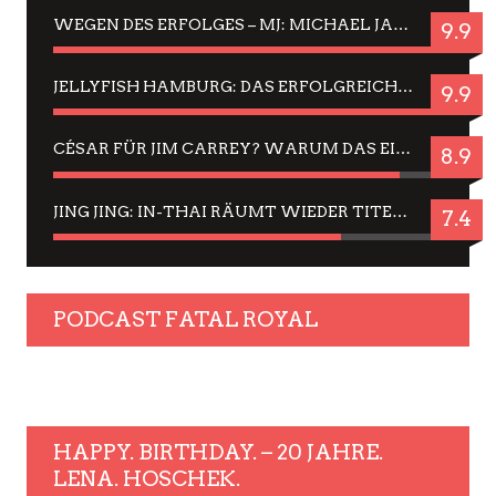
WEGEN DES ERFOLGES – MJ: MICHAEL JACKSON MUSICAL IN EINER MATINEE SEHEN
9.9
JELLYFISH HAMBURG: DAS ERFOLGREICHE SOMMER-MENÜ 2025 IN GEFÜHLEN UND BILDERN
9.9
CÉSAR FÜR JIM CARREY? WARUM DAS EINER DER NERVIGSTEN ACTORS IST UND BLEIBT
8.9
JING JING: IN-THAI RÄUMT WIEDER TITEL AB – EIN ZWEI-STUNDEN-ERLEBNISBERICHT
7.4
PODCAST FATAL ROYAL
HAPPY. BIRTHDAY. – 20 JAHRE.
LENA. HOSCHEK.