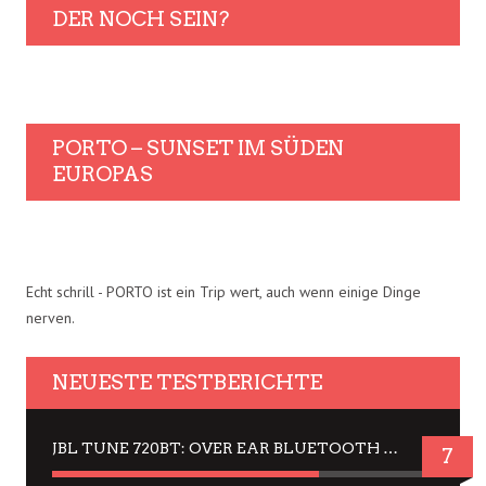
DER NOCH SEIN?
PORTO – SUNSET IM SÜDEN
EUROPAS
Echt schrill - PORTO ist ein Trip wert, auch wenn einige Dinge
nerven.
NEUESTE TESTBERICHTE
JBL TUNE 720BT: OVER EAR BLUETOOTH KOPFHÖRER UM DIE 50,-€ IM DAUER-TEST
7