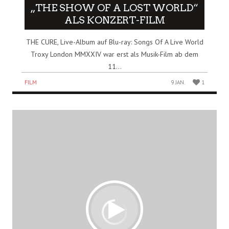
„THE SHOW OF A LOST WORLD“
ALS KONZERT-FILM
THE CURE, Live-Album auf Blu-ray: Songs Of A Live World
Troxy London MMXXIV war erst als Musik-Film ab dem
11...
FILM
9 JAN.
1