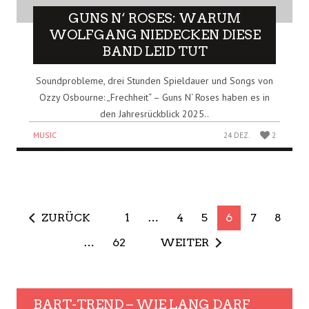
GUNS N‘ ROSES: WARUM
WOLFGANG NIEDECKEN DIESE
BAND LEID TUT
Soundprobleme, drei Stunden Spieldauer und Songs von
Ozzy Osbourne: „Frechheit“ – Guns N‘ Roses haben es in
den Jahresrückblick 2025..
MUSIC
24 DEZ.
2
ZURÜCK
1
…
4
5
6
7
8
…
62
WEITER
BART-TREND – WIE LANG DARF