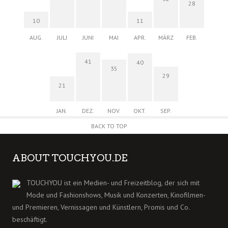
28
10
11
AUG.
JULI
JUNI
MAI
APR.
MÄRZ
FEB.
41
40
35
29
21
JAN.
DEZ.
NOV.
OKT.
SEP.
BACK TO TOP
ABOUT TOUCHYOU.DE
TOUCHYOU ist ein Medien- und Freizeitblog, der sich mit
Mode und Fashionshows, Musik und Konzerten, Kinofilmen-
und Premieren, Vernissagen und Künstlern, Promis und Co.
beschäftigt.