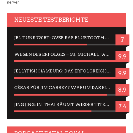
nerven.
NEUESTE TESTBERICHTE
JBL TUNE 720BT: OVER EAR BLUETOOTH KOPFHÖRER UM DIE 50,-€ IM DAUER-TEST
7
WEGEN DES ERFOLGES – MJ: MICHAEL JACKSON MUSICAL IN EINER MATINEE SEHEN
9.9
JELLYFISH HAMBURG: DAS ERFOLGREICHE SOMMER-MENÜ 2025 IN GEFÜHLEN UND BILDERN
9.9
CÉSAR FÜR JIM CARREY? WARUM DAS EINER DER NERVIGSTEN ACTORS IST UND BLEIBT
8.9
JING JING: IN-THAI RÄUMT WIEDER TITEL AB – EIN ZWEI-STUNDEN-ERLEBNISBERICHT
7.4