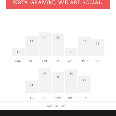
INSTA. GRAM(M). WE. ARE. SOCIAL.
39
38
33
32
28
11
11
AUG.
JULI
JUNI
MAI
APR.
MÄRZ
FEB.
41
40
35
29
21
JAN.
DEZ.
NOV.
OKT.
SEP.
BACK TO TOP