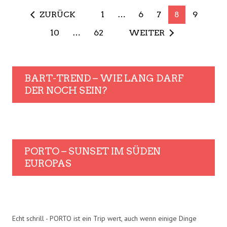
ZURÜCK
1
…
6
7
8
9
10
…
62
WEITER
BART-TREND – WIE LANG DARF
DER NOCH SEIN?
PORTO – SUNSET IM SÜDEN
EUROPAS
Echt schrill - PORTO ist ein Trip wert, auch wenn einige Dinge